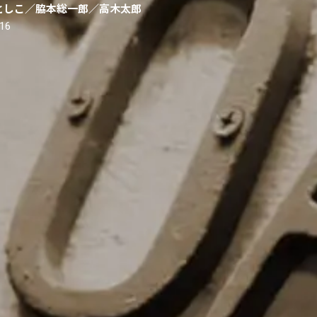
としこ／脇本総一郎／高木太郎
.16