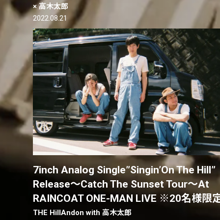
× 高木太郎
2022.08.21
7inch Analog Single”Singin’On The Hill”
Release〜Catch The Sunset Tour〜At
RAINCOAT ONE-MAN LIVE ※20名様限
THE HillAndon with 高木太郎