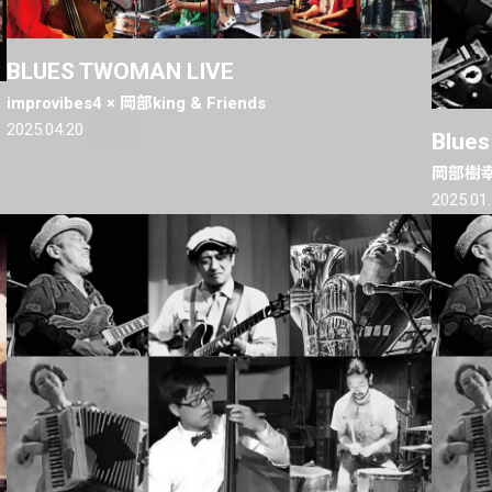
BLUES TWOMAN LIVE
improvibes4 × 岡部king & Friends
2025.04.20
Blues
岡部樹幸
2025.01