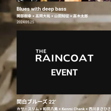
Blues with deep bass
岡部樹幸 × 高岡大祐 × 山田知征 × 高木太郎
2024.05.25
関白ブルーズ 22’
カサ・スリム × 和田八美 × Kenmi Chank × 西川まさひ