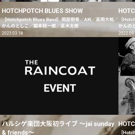
HOTCHPOTCH BLUES SHOW
HOTC
［Hotchpotch Blues Band］岡部樹幸／AKI／高岡大祐／
［Hotc
かんのとしこ／脇本総一郎／高木太郎
かんの
2023.03.18
2022.09
ハルシゲ楽団大阪初ライブ 〜jai sunday
HOTC
& friends〜
さ
［Hotc