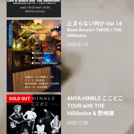
止まらない何か Vol.14
Blues Bound × TAROS × THE
HillAndon
2026.01.12
ANYA HINKLE ここどこ
TOUR with THE
HillAndon & 野崎廉
2025.11.29