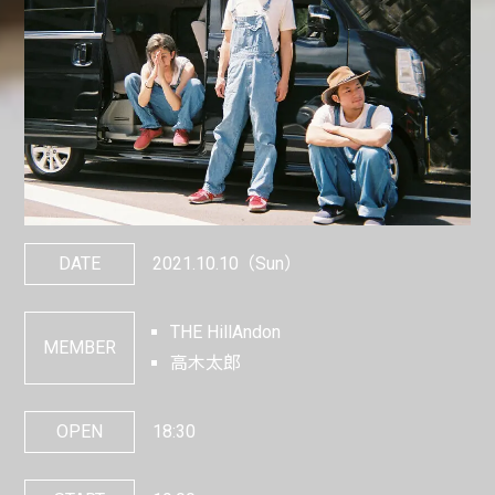
DATE
2021.10.10
（Sun）
THE HillAndon
MEMBER
高木太郎
OPEN
18:30