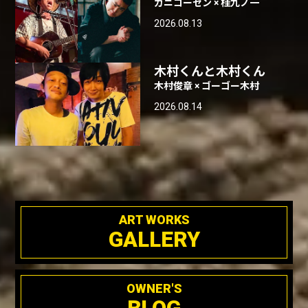
カニコーセン × 桂九ノ一
2026.08.13
木村くんと木村くん
木村俊章 × ゴーゴー木村
2026.08.14
ART WORKS
GALLERY
OWNER'S