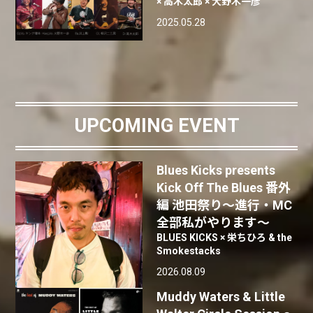
× 高木太郎 × 大野木一彦
2025.05.28
UPCOMING EVENT
Blues Kicks presents
Kick Off The Blues 番外
編 池田祭り〜進行・MC
全部私がやります〜
BLUES KICKS × 栄ちひろ & the
Smokestacks
2026.08.09
Muddy Waters & Little