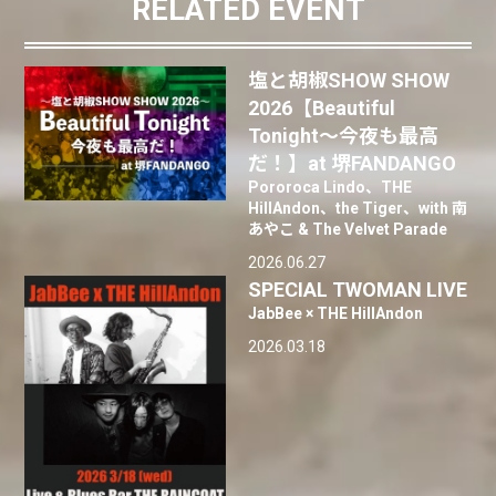
RELATED EVENT
塩と胡椒SHOW SHOW
2026【Beautiful
Tonight〜今夜も最高
だ！】at 堺FANDANGO
Pororoca Lindo、THE
HillAndon、the Tiger、with 南
あやこ & The Velvet Parade
2026.06.27
SPECIAL TWOMAN LIVE
JabBee × THE HillAndon
2026.03.18