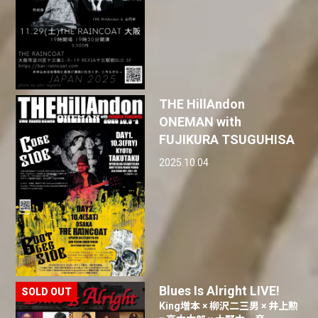
THE HillAndon
ONEMAN with
FUJIKURA TSUGUHISA
2025.10.04
Blues Is Alright LIVE!
King増本 × 柳沢二三男 × 井上勲