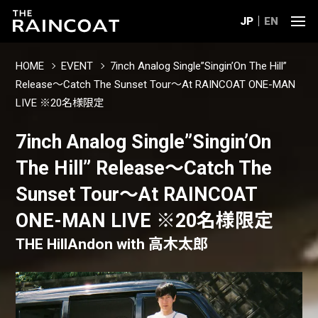
JP
EN
HOME
EVENT
7inch Analog Single”Singin’On The Hill”
Release〜Catch The Sunset Tour〜At RAINCOAT ONE-MAN
LIVE ※20名様限定
7inch Analog Single”Singin’On
The Hill” Release〜Catch The
Sunset Tour〜At RAINCOAT
ONE-MAN LIVE ※20名様限定
THE HillAndon with 高木太郎