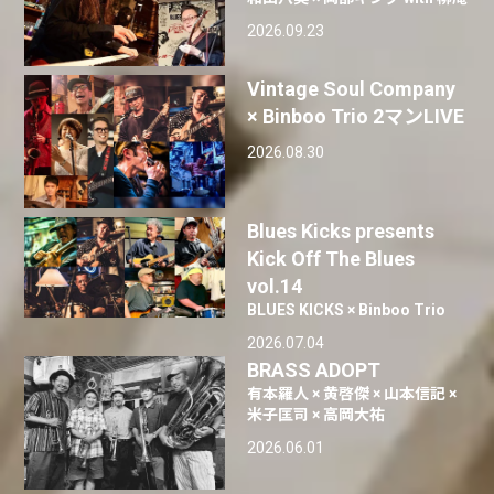
2026.09.23
Vintage Soul Company
× Binboo Trio 2マンLIVE
2026.08.30
Blues Kicks presents
Kick Off The Blues
vol.14
BLUES KICKS × Binboo Trio
2026.07.04
BRASS ADOPT
有本羅人 × 黄啓傑 × 山本信記 ×
米子匡司 × 高岡大祐
2026.06.01