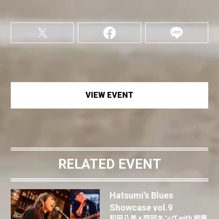
VIEW EVENT
RELATED EVENT
Hatsumi’s Blues
Showcase vol.9
和田八美 × 岡部キング with 柳庵