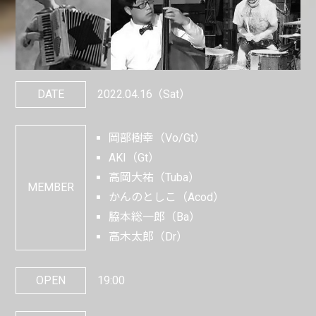
DATE
2022.04.16
（Sat）
岡部樹幸（Vo/Gt）
AKI（Gt）
高岡大祐（Tuba）
MEMBER
かんのとしこ（Acod）
脇本総一郎（Ba）
高木太郎（Dr）
OPEN
19:00