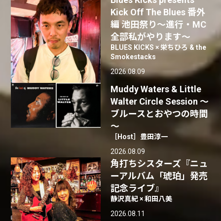
Kick Off The Blues 番外
編 池田祭り〜進行・MC
全部私がやります〜
BLUES KICKS × 栄ちひろ & the
Smokestacks
2026.08.09
Muddy Waters & Little
Walter Circle Session ～
ブルースとおやつの時間
～
［Host］豊田淳一
2026.08.09
角打ちシスターズ『ニュ
ーアルバム「琥珀」発売
記念ライブ』
静沢真紀 × 和田八美
2026.08.11