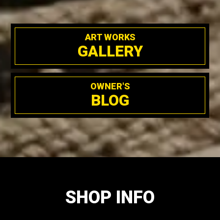
ART WORKS
GALLERY
OWNER'S
BLOG
SHOP INFO