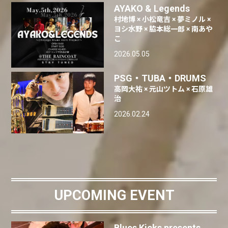
AYAKO & Legends
村地博 × 小松竜吉 × 夢ミノル ×
ヨシ水野 × 脇本総一郎 × 南あや
こ
2026.05.05
PSG・TUBA・DRUMS
高岡大祐 × 元山ツトム × 石原雄
治
2026.02.24
UPCOMING EVENT
Blues Kicks presents