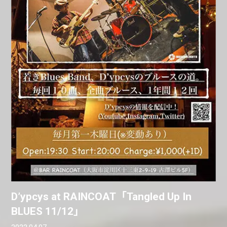
D’ypcys at RAINCOAT「Tangled Up In
BLUES 11/12」