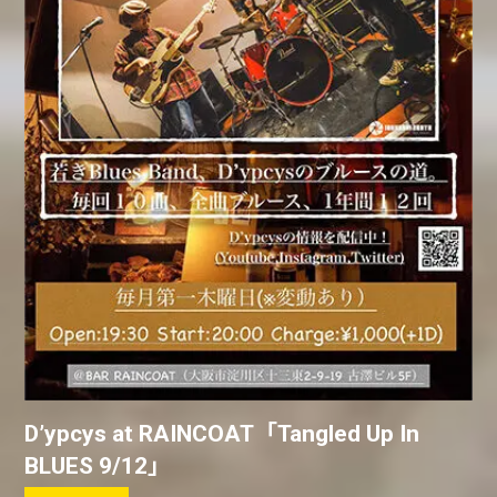
D’ypcys at RAINCOAT「Tangled Up In
BLUES 9/12」