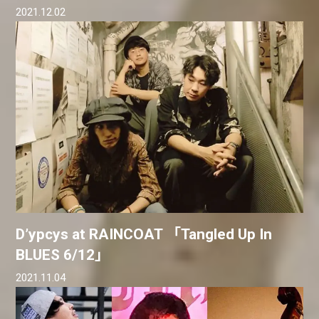
2021.12.02
D’ypcys at RAINCOAT 「Tangled Up In
BLUES 6/12」
2021.11.04