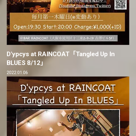
D’ypcys at RAINCOAT「Tangled Up In
BLUES 8/12」
2022.01.06