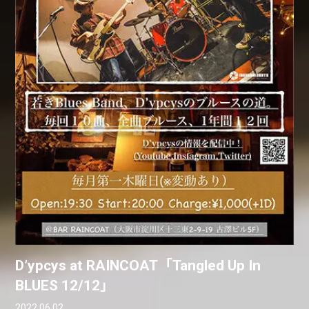
D’ypcys at RAINCOAT「Tangled Up In
BLUES 12/12」
2022.06.02