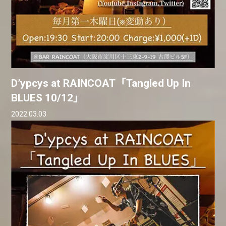
D’ypcys at RAINCOAT「Tangled Up In
BLUES 10/12」
2022.03.03