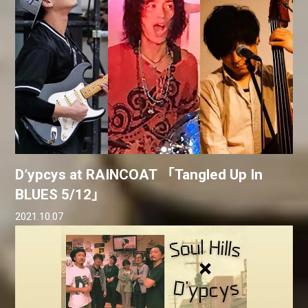
D’ypcys at RAINCOAT 「Tangled Up In
BLUES 5/12」
2021.10.07