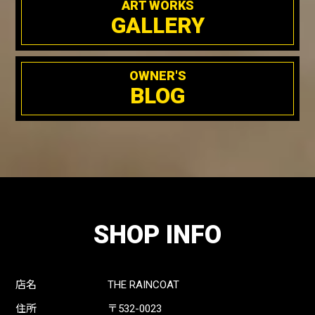
ART WORKS
GALLERY
OWNER'S
BLOG
SHOP INFO
店名
THE RAINCOAT
住所
〒532-0023