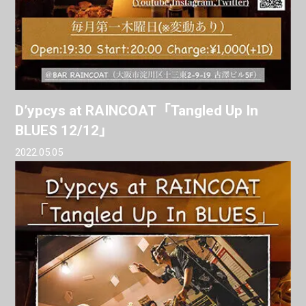
D’ypcys at RAINCOAT「Tangled Up In
BLUES 12/12」
2022.05.05