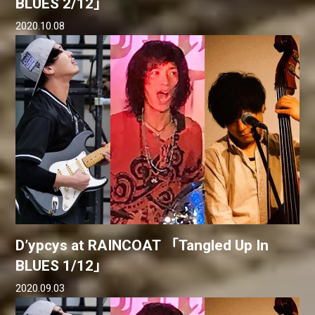
BLUES 2/12」
2020.10.08
D’ypcys at RAINCOAT 「Tangled Up In
BLUES 1/12」
2020.09.03