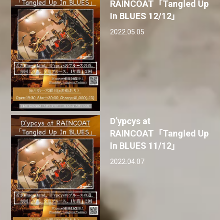
RAINCOAT「Tangled Up
In BLUES 12/12」
2022.05.05
D’ypcys at
RAINCOAT「Tangled Up
In BLUES 11/12」
2022.04.07