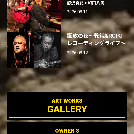
静沢真紀 × 和田八美
2026.08.11
誕放の夜〜乾純&ROIKI
レコーディングライブ〜
2026.08.12
ART WORKS
GALLERY
OWNER'S