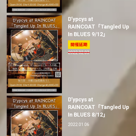
D’ypcys at
RAINCOAT「Tangled Up
In BLUES 9/12」
2022.02.03
D’ypcys at
RAINCOAT「Tangled Up
In BLUES 8/12」
2022.01.06