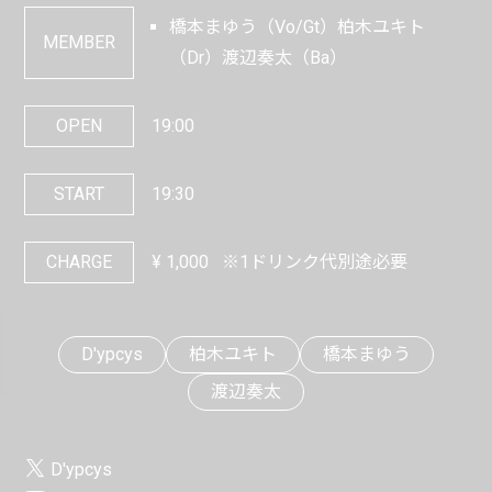
橋本まゆう（Vo/Gt）柏木ユキト
MEMBER
（Dr）渡辺奏太（Ba）
OPEN
19:00
START
19:30
CHARGE
¥
1,000
※1ドリンク代別途必要
D'ypcys
柏木ユキト
橋本まゆう
渡辺奏太
D'ypcys