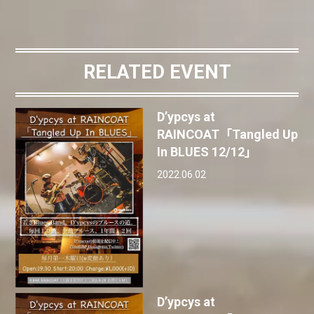
RELATED EVENT
D’ypcys at
RAINCOAT「Tangled Up
In BLUES 12/12」
2022.06.02
D’ypcys at