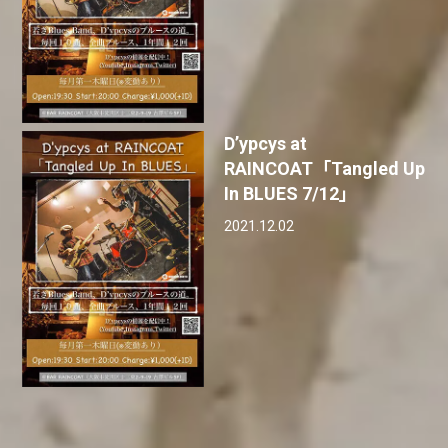
D’ypcys at
RAINCOAT「Tangled Up
In BLUES 7/12」
2021.12.02