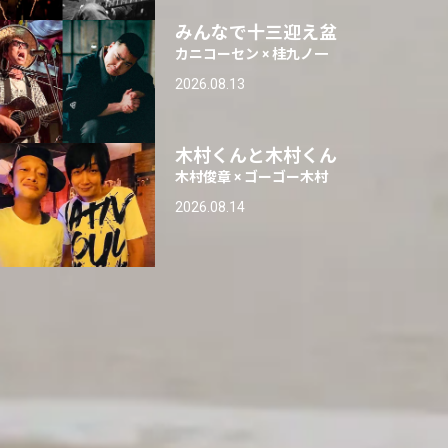
みんなで十三迎え盆
カニコーセン × 桂九ノ一
2026.08.13
木村くんと木村くん
木村俊章 × ゴーゴー木村
2026.08.14