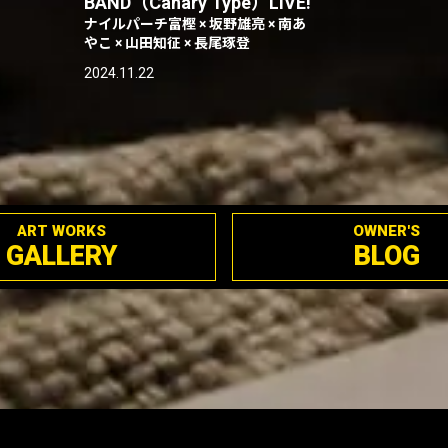
BAND（Canary Type）LIVE!
ナイルパーチ富樫 × 坂野雄亮 × 南あ
やこ × 山田知征 × 長尾琢登
2024.11.22
ART WORKS
OWNER'S
GALLERY
BLOG