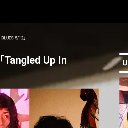
n BLUES 5/12」
Tangled Up In
U