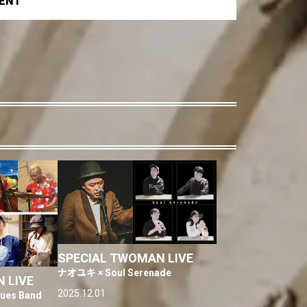
VENT
SPECIAL TWOMAN LIVE
ナオユキ × Soul Serenade
 LIVE
2025.12.01
lues Band