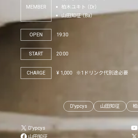
MEMBER
柏木ユキト
Dr
山田知征
Ba
OPEN
19:30
START
20:00
CHARGE
¥
1,000
※1ドリンク代別途必要
D'ypcys
山田知征
柏
D'ypcys
山田知征