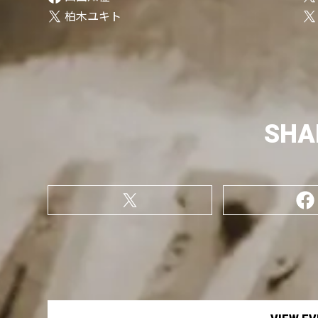
柏木ユキト
SHA