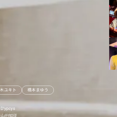
木ユキト
橋本まゆう
D'ypcys
山田知征