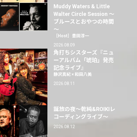
Muddy Waters & Little
Walter Circle Session ～
ブルースとおやつの時間
～
［Host］豊田淳一
2026.08.09
角打ちシスターズ『ニュ
ーアルバム「琥珀」発売
記念ライブ』
静沢真紀 × 和田八美
2026.08.11
誕放の夜〜乾純&ROIKIレ
コーディングライブ〜
2026.08.12