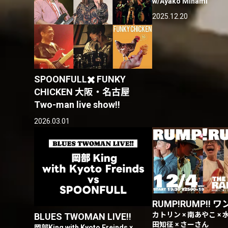
w/Ayako Minami
2025.12.20
SPOONFULL✖️ FUNKY
CHICKEN 大阪・名古屋
Two-man live show‼︎
2026.03.01
RUMP!RUMP!! 
カトリン × 南あやこ × 
BLUES TWOMAN LIVE!!
田知征 × さーさん
岡部King with Kyoto Freinds ×