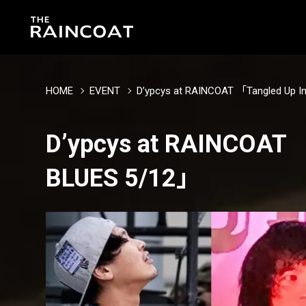
HOME
EVENT
D’ypcys at RAINCOAT 「Tangled Up I
D’ypcys at RAINCOAT 「
BLUES 5/12」