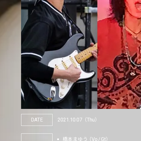
DATE
2021.10.07
（Thu）
橋本まゆう
Vo
Gt