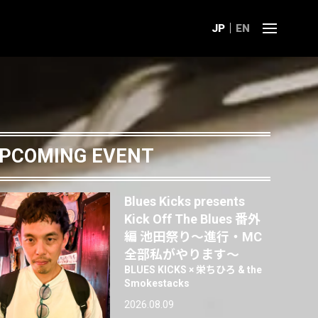
JP
EN
PCOMING EVENT
Blues Kicks presents
Kick Off The Blues 番外
編 池田祭り〜進行・MC
全部私がやります〜
BLUES KICKS × 栄ちひろ & the
Smokestacks
2026.08.09