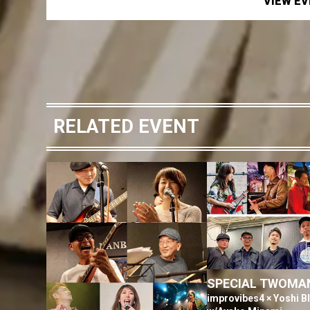
VIEW E
RELATED EVENT
SPECIAL TWOMAN
improvibes4 × Yoshi B