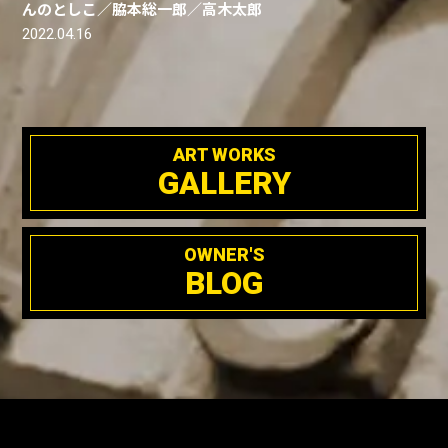
んのとしこ／脇本総一郎／高木太郎
2022.04.16
ART WORKS
GALLERY
OWNER'S
BLOG