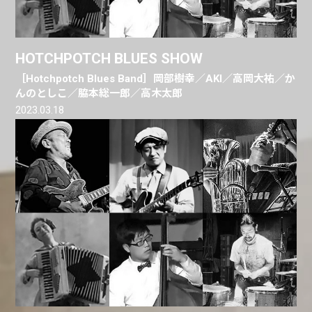
HOTCHPOTCH BLUES SHOW
［Hotchpotch Blues Band］岡部樹幸／AKI／高岡大祐／か
んのとしこ／脇本総一郎／高木太郎
2023.03.18