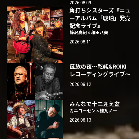
2026.08.09
角打ちシスターズ『ニュ
ーアルバム「琥珀」発売
記念ライブ』
静沢真紀 × 和田八美
2026.08.11
誕放の夜〜乾純&ROIKI
レコーディングライブ〜
2026.08.12
みんなで十三迎え盆
カニコーセン × 桂九ノ一
2026.08.13