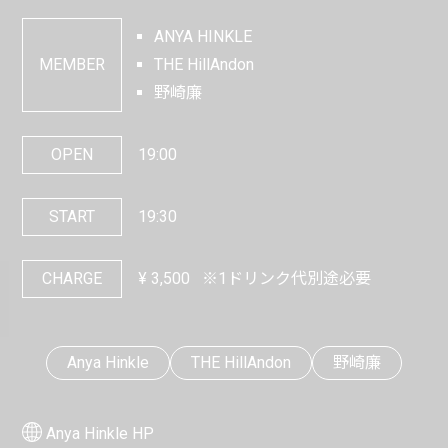
ANYA HINKLE
MEMBER
THE HillAndon
野崎廉
OPEN
19:00
START
19:30
CHARGE
¥
3,500
※1ドリンク代別途必要
Anya Hinkle
THE HillAndon
野崎廉
Anya Hinkle HP