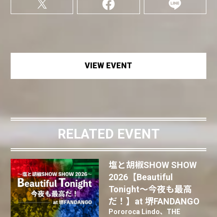
VIEW EVENT
RELATED EVENT
塩と胡椒SHOW SHOW
2026【Beautiful
Tonight〜今夜も最高
だ！】at 堺FANDANGO
Pororoca Lindo、THE