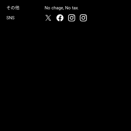
その他
No chage, No tax.
SNS