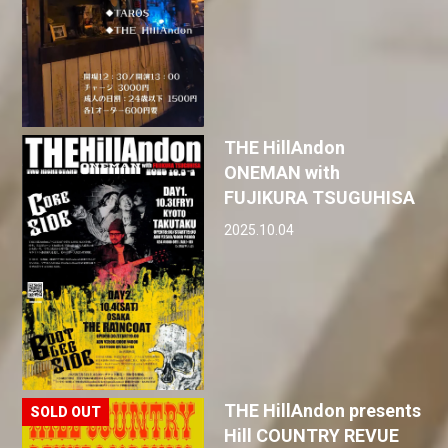
THE HillAndon
ONEMAN with
FUJIKURA TSUGUHISA
2025.10.04
THE HillAndon‬ presents
‪Hill COUNTRY REVUE