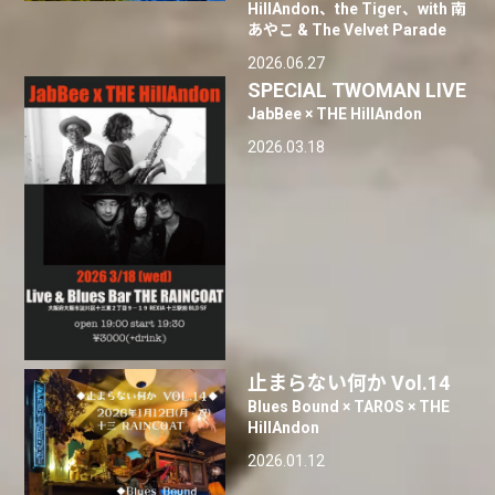
HillAndon、the Tiger、with 南
あやこ & The Velvet Parade
2026.06.27
SPECIAL TWOMAN LIVE
JabBee × THE HillAndon
2026.03.18
止まらない何か Vol.14
Blues Bound × TAROS × THE
HillAndon
2026.01.12