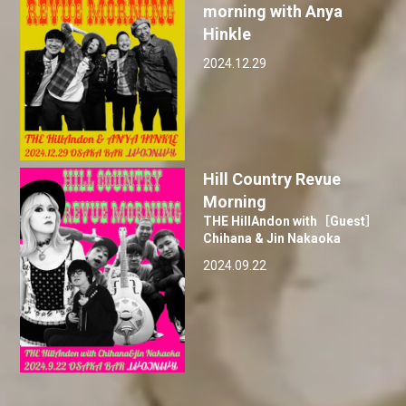
morning with Anya
Hinkle
2024.12.29
Hill Country Revue
Morning
THE HillAndon with［Guest］
Chihana & Jin Nakaoka
2024.09.22