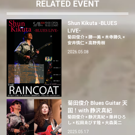
RELATED EVENT
Shun Kikuta -BLUES
LIVE-
菊田俊介 × 勝一美 × 木寺勝久 ×
安井慎仁 × 高野秀樹
2026.05.08
菊田俊介 Blues Guitar 天
国！with 静沢真紀
菊田俊介 × 静沢真紀 × 藤井ひろ
し × 松田ゑびす隆 × 大森英二
2025.05.17