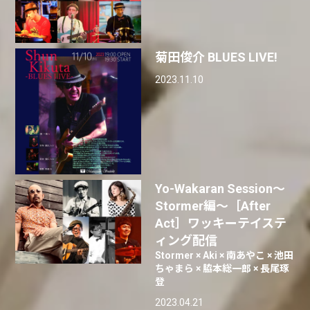
菊田俊介 BLUES LIVE!
2023.11.10
Yo-Wakaran Session〜
Stormer編〜［After
Act］ワッキーテイステ
ィング配信
Stormer × Aki × 南あやこ × 池田
ちゃまら × 脇本総一郎 × 長尾琢
登
2023.04.21