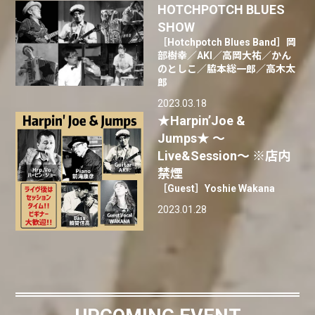
HOTCHPOTCH BLUES
SHOW
［Hotchpotch Blues Band］岡
部樹幸／AKI／高岡大祐／かん
のとしこ／脇本総一郎／高木太
郎
2023.03.18
★Harpin’Joe &
Jumps★ 〜
Live&Session〜 ※店内
禁煙
［Guest］Yoshie Wakana
2023.01.28