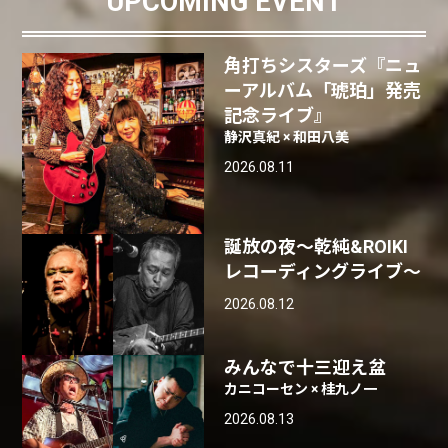
UPCOMING EVENT
角打ちシスターズ『ニュ
ーアルバム「琥珀」発売
記念ライブ』
静沢真紀 × 和田八美
2026.08.11
誕放の夜〜乾純&ROIKI
レコーディングライブ〜
2026.08.12
みんなで十三迎え盆
カニコーセン × 桂九ノ一
2026.08.13