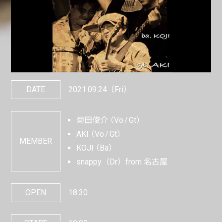
DATE
2021.09.24
（Fri）
菊田俊介
Vo
Gt
AKI
Vo
Gt
MEMBER
KOJI
Ba
snappy（Dr）from 名古屋
OPEN
18:30