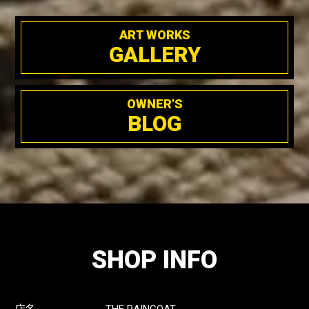
ART WORKS
GALLERY
OWNER'S
BLOG
SHOP INFO