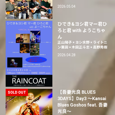
2026.05.04
ひでき&ヨシ君マー君ひ
ろと君 with ようこちゃ
ん
正山陽子 × ヨシ水野 × ライトニ
ン栗田 × 木田正斗志 × 高野秀樹
2026.04.28
【吾妻光良 BLUES
3DAYS】Day3 〜Kansai
Blues Goshos feat. 吾妻
光良〜