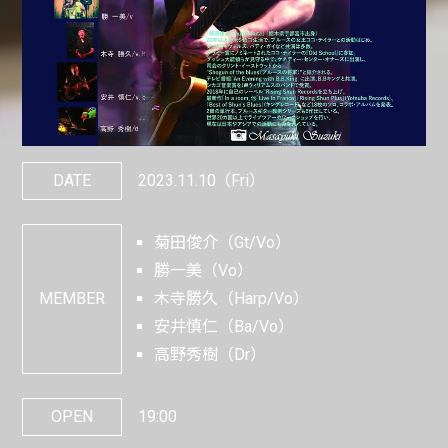
DATE
2023.11.10
（Fri）
菊田俊介（Gt/Vo）
勝一美（Vo）
MEMBER
木寺勝久（Harp/Vo）
安井慎仁（Ba/Vo）
高野秀樹（Dr）
OPEN
19:00