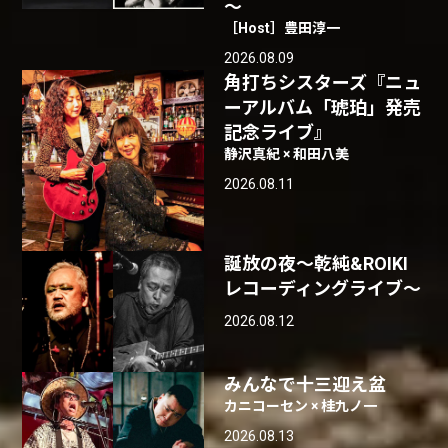
～
［Host］豊田淳一
2026.08.09
角打ちシスターズ『ニュ
ーアルバム「琥珀」発売
記念ライブ』
静沢真紀 × 和田八美
2026.08.11
誕放の夜〜乾純&ROIKI
レコーディングライブ〜
2026.08.12
みんなで十三迎え盆
カニコーセン × 桂九ノ一
2026.08.13