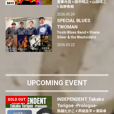
吾妻光良 × 田中晴之 × 山田晴三
× 高野秀樹
2026.05.24
SPECIAL BLUES
TWOMAN
Yoshi Blues Band × Stevie
Silver & the Westsiders
2026.03.22
UPCOMING EVENT
INDEPENDENT Takako
Torigoe -Prologue-
鳥越たかこ × 芦田良平 × 濱田卓