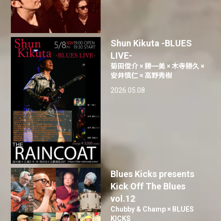
Shun Kikuta -BLUES
LIVE-
菊田俊介 × 勝一美 × 木寺勝久 ×
安井慎仁 × 高野秀樹
2026.05.08
Blues Kicks presents
Kick Off The Blues
vol.12
Chubby & Champ × BLUES
KICKS