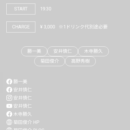
START
19:30
CHARGE
¥
3,000
※1ドリンク代別途必要
勝一美
安井慎仁
木寺勝久
菊田俊介
高野秀樹
勝一美
安井慎仁
安井慎仁
安井慎仁
木寺勝久
菊田俊介 HP