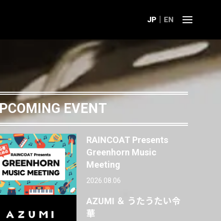
JP
EN
PCOMING EVENT
RAINCOAT Presents
Greenhorn Music
Meeting
2026.08.06
AZUMI ＆ うたうたい令
華