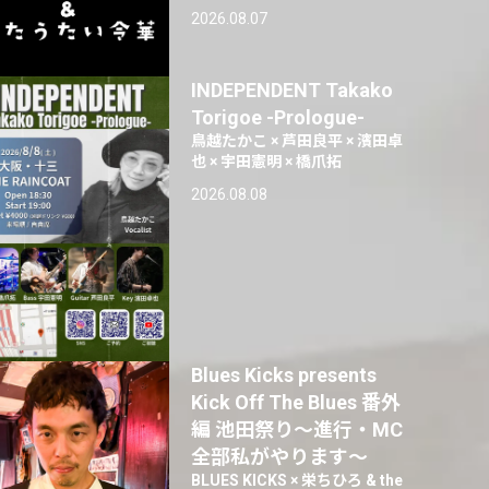
2026.08.07
INDEPENDENT Takako
Torigoe -Prologue-
鳥越たかこ × 芦田良平 × 濱田卓
也 × 宇田憲明 × 橋爪拓
2026.08.08
Blues Kicks presents
Kick Off The Blues 番外
編 池田祭り〜進行・MC
全部私がやります〜
BLUES KICKS × 栄ちひろ & the