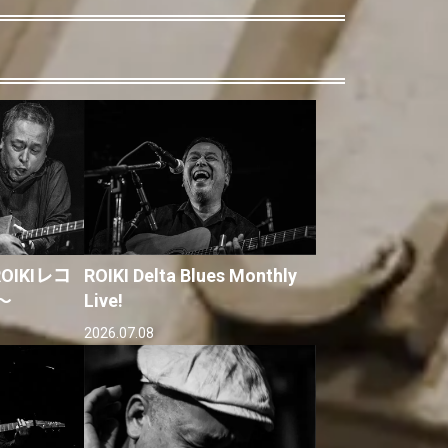
IKIレコ
ROIKI Delta Blues Monthly
〜
Live!
2026.07.08