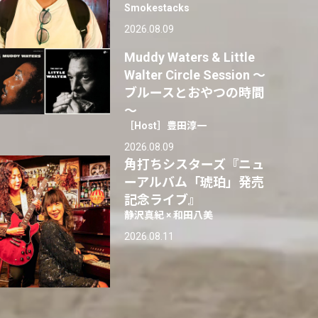
Smokestacks
2026.08.09
Muddy Waters & Little
Walter Circle Session ～
ブルースとおやつの時間
～
［Host］豊田淳一
2026.08.09
角打ちシスターズ『ニュ
ーアルバム「琥珀」発売
記念ライブ』
静沢真紀 × 和田八美
2026.08.11