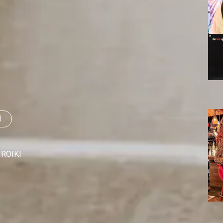
I
ROIKI