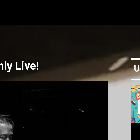
ly Live!
U