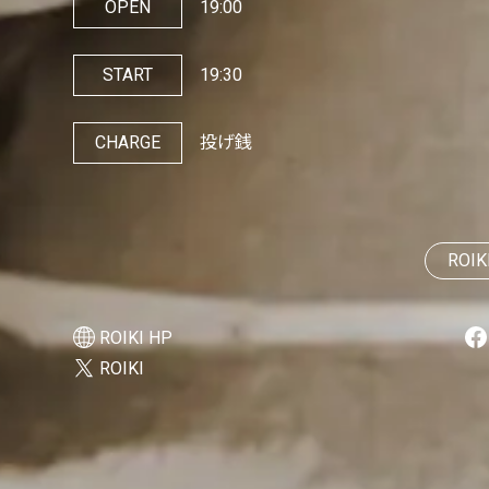
OPEN
19:00
START
19:30
CHARGE
投げ銭
ROIK
ROIKI HP
ROIKI