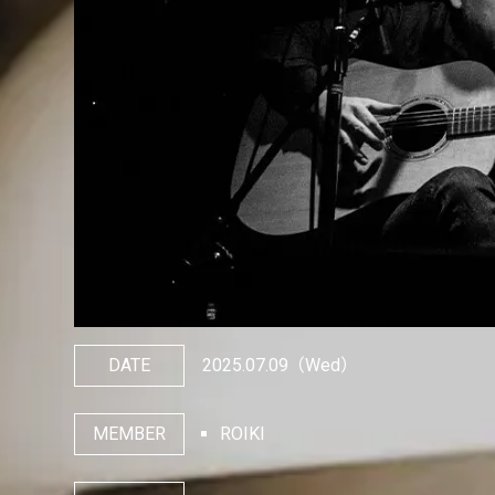
DATE
2025.07.09
（Wed）
MEMBER
ROIKI