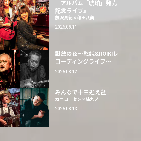
ーアルバム「琥珀」発売
記念ライブ』
静沢真紀 × 和田八美
2026.08.11
誕放の夜〜乾純&ROIKIレ
コーディングライブ〜
2026.08.12
みんなで十三迎え盆
カニコーセン × 桂九ノ一
2026.08.13