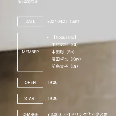
※20席限定
DATE
2024.04.27
（Sat）
［Nobusan's］
中村信宏（Gt）
MEMBER
木田聡（Ba）
濱田卓也（Key）
前島文子（Dr）
OPEN
19:00
START
19:30
CHARGE
¥
3,000
※1ドリンク代別途必要