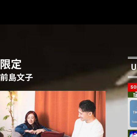
0席限定
U
× 前島文子