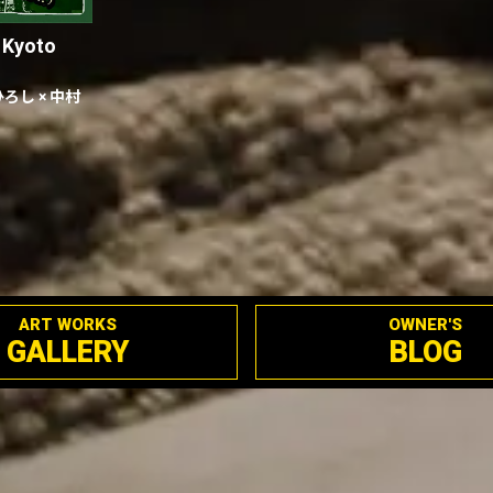
Kyoto
ひろし × 中村
ART WORKS
OWNER'S
GALLERY
BLOG