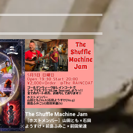
The Shuffle Machine Jam
［ホストメンバー］山田とも × 石田
ようすけ × 前島ふみこ × 前田栄達