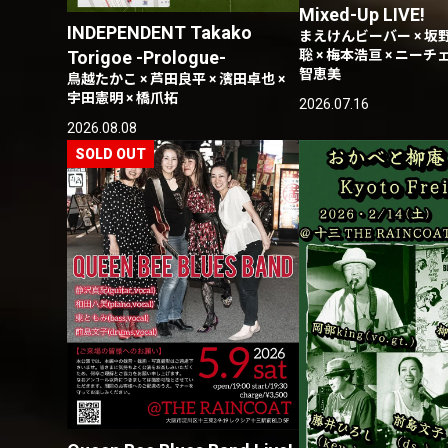
Mixed-Up LIVE!
INDEPENDENT Takako
まえけんビーバー × 坂野
Torigoe -Prologue-
聡 × 梅本浩亘 × ニーチ
智恵美
鳥越たかこ × 芦田良平 × 濱田卓也 ×
宇田憲明 × 橋爪拓
2026.07.16
2026.08.08