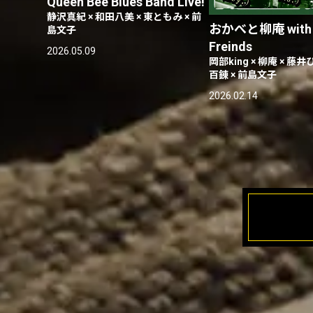
Queen Bee Blues Band Live!
静沢真紀 × 和田八美 × 東ともみ × 前
おかべと柳庵 with 
島文子
Freinds
2026.05.09
岡部king × 柳庵 × 藤井
百錬 × 前島文子
2026.02.14