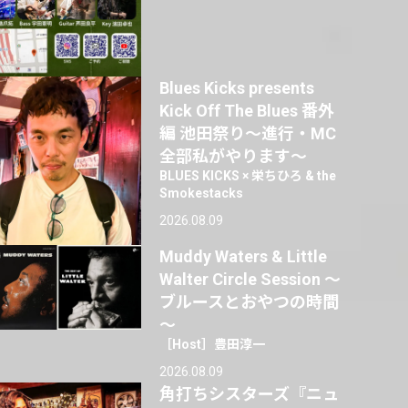
Blues Kicks presents
Kick Off The Blues 番外
編 池田祭り〜進行・MC
全部私がやります〜
BLUES KICKS × 栄ちひろ & the
Smokestacks
2026.08.09
Muddy Waters & Little
Walter Circle Session ～
ブルースとおやつの時間
～
［Host］豊田淳一
2026.08.09
角打ちシスターズ『ニュ