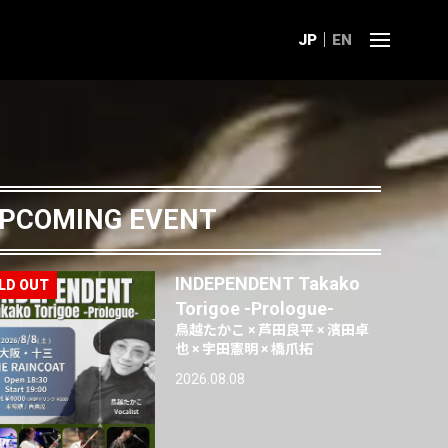
JP
EN
PCOMING EVENT
INDEPENDENT Takako
Torigoe -Prologue-
鳥越たかこ × 芦田良平 × 濱田卓
也 × 宇田憲明 × 橋爪拓
2026.08.08