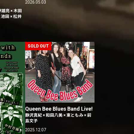
2026.05.03
雄亮 × 木田
ェ池田 × 松井
Queen Bee Blues Band Live!
静沢真紀 × 和田八美 × 東ともみ × 前
島文子
2025.12.07