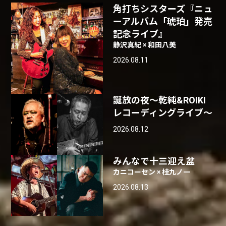
角打ちシスターズ『ニュ
ーアルバム「琥珀」発売
記念ライブ』
静沢真紀 × 和田八美
2026.08.11
誕放の夜〜乾純&ROIKI
レコーディングライブ〜
2026.08.12
みんなで十三迎え盆
カニコーセン × 桂九ノ一
2026.08.13