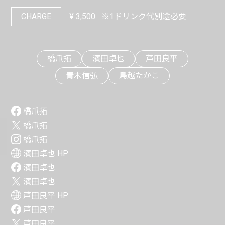
CHARGE
¥
3,500
※1ドリンク代別途必要
橋爪拓
濱田卓也
芦田良平
青木信弘
鳥越たかこ
橋爪拓
橋爪拓
橋爪拓
濱田卓也 HP
濱田卓也
濱田卓也
芦田良平 HP
芦田良平
芦田良平