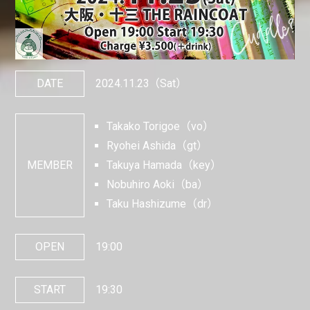
DATE
2024.11.23
（Sat）
Takako Torigoe（vo）
Ryohei Ashida（gt）
MEMBER
Takuya Hamada（key）
Nobuhiro Aoki（ba）
Taku Hashizume（dr）
OPEN
19:00
START
19:30