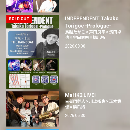
INDEPENDENT Takako
Torigoe -Prologue-
鳥越たかこ × 芦田良平 × 濱田卓
也 × 宇田憲明 × 橋爪拓
2026.08.08
MaHK2 LIVE!
古御門幹人 × 川上拓也 × 正木貴
也 × 橋爪拓
2026.06.30