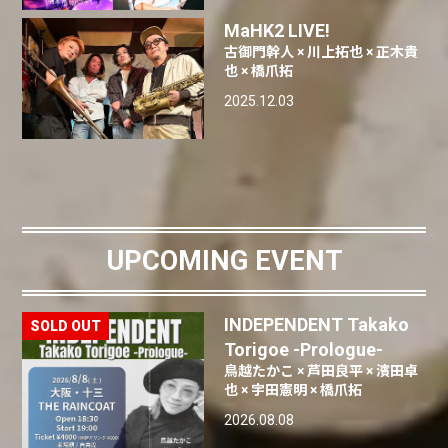
MaHK2 LIVE!
古御門幹人 × 川上拓也 × 正木貴
也 × 橋爪拓
2025.12.03
UPCOMING EVENT
INDEPENDENT Takako
Torigoe -Prologue-
鳥越たかこ × 芦田良平 × 濱田卓
也 × 宇田憲明 × 橋爪拓
2026.08.08