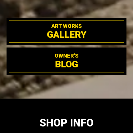
ART WORKS
GALLERY
OWNER'S
BLOG
SHOP INFO