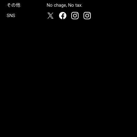
その他
No chage, No tax.
SNS