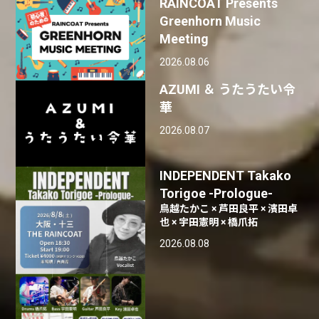
RAINCOAT Presents
Greenhorn Music
Meeting
2026.08.06
AZUMI ＆ うたうたい令
華
2026.08.07
INDEPENDENT Takako
Torigoe -Prologue-
鳥越たかこ × 芦田良平 × 濱田卓
也 × 宇田憲明 × 橋爪拓
2026.08.08