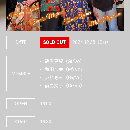
DATE
2024.12.28
（Sat）
静沢真紀（Gt/Vo）
和田八美（Pf/Vo）
MEMBER
東ともみ（Ba/Vo）
前島文子（Dr/Vo）
OPEN
19:00
START
19:30