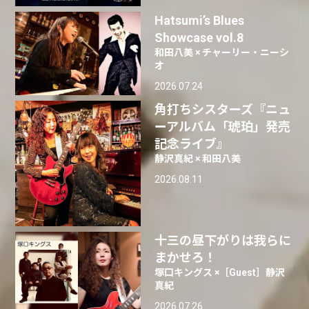
Hatsumi’s Blues
Showcase vol.8
和田八美 × チャーリー・ニーシ
オ
2026.07.24
角打ちシスターズ『ニュ
ーアルバム「琥珀」発売
記念ライブ』
静沢真紀 × 和田八美
2026.08.11
十三の昼下がりは我らに
まかせろ！
塚口キングス ×［Guest］静沢
真紀
2026.07.26