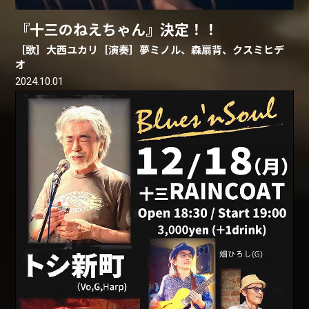
『十三のねえちゃん』決定！！
［歌］大西ユカリ［演奏］夢ミノル、森扇背、クスミヒデ
オ
2024.10.01