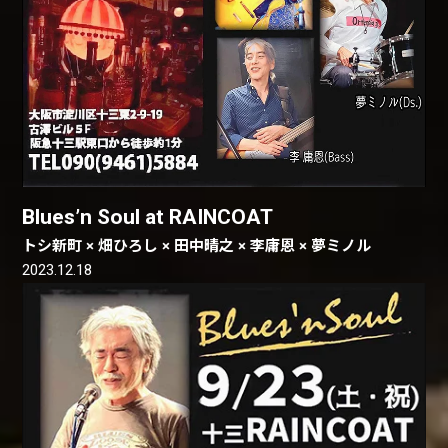
Blues’n Soul at RAINCOAT
トシ新町 × 畑ひろし × 田中晴之 × 李庸恩 × 夢ミノル
2023.12.18