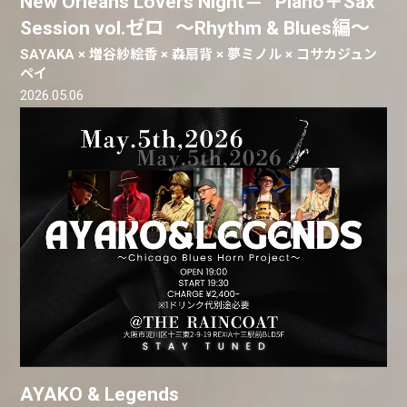
New Orleans Lovers Night＝ Piano＋Sax
Session vol.ゼロ 〜Rhythm & Blues編〜
SAYAKA × 増谷紗絵香 × 森扇背 × 夢ミノル × コサカジュン
ペイ
2026.05.06
AYAKO & Legends