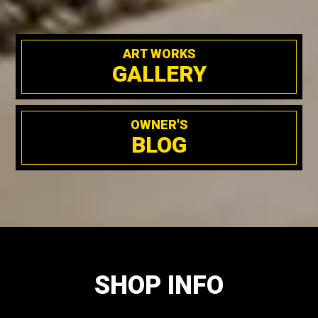
ART WORKS
GALLERY
OWNER'S
BLOG
SHOP INFO