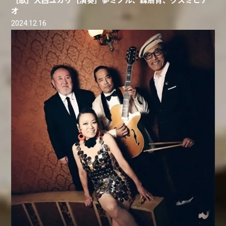
［歌］大西ユカリ［演奏］夢ミノル、森扇背、クスミヒデ
オ
2024.12.16