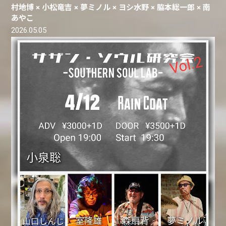
村地博 × 小松竜吉 × 夢ミノル × ヨシ水野 × 脇本総一郎 × 南
あやこ
2026.05.05