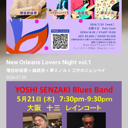
New Orleans Lovers Night vol.1
増谷紗絵香 × 森扇背 × 夢ミノル × コサカジュンペイ
2026.07.29