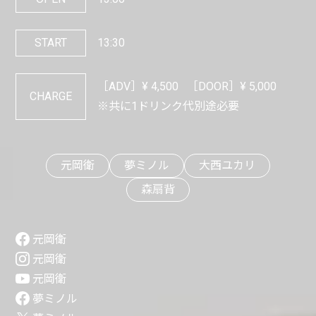
START
13:30
［ADV］¥
4,500
［DOOR］¥
5,000
CHARGE
※共に1ドリンク代別途必要
元岡衛
夢ミノル
大西ユカリ
森扇背
元岡衛
元岡衛
元岡衛
夢ミノル