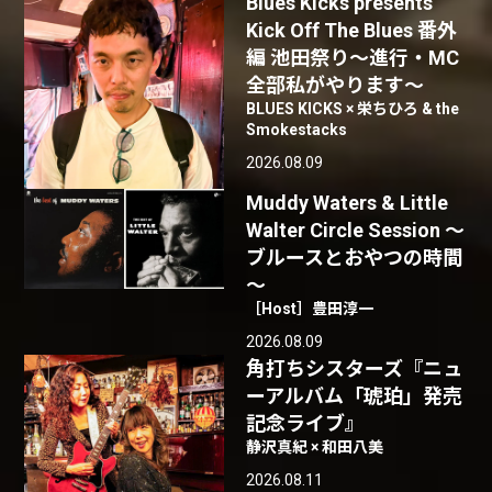
Blues Kicks presents
Kick Off The Blues 番外
編 池田祭り〜進行・MC
全部私がやります〜
BLUES KICKS × 栄ちひろ & the
Smokestacks
2026.08.09
Muddy Waters & Little
Walter Circle Session ～
ブルースとおやつの時間
～
［Host］豊田淳一
2026.08.09
角打ちシスターズ『ニュ
ーアルバム「琥珀」発売
記念ライブ』
静沢真紀 × 和田八美
2026.08.11