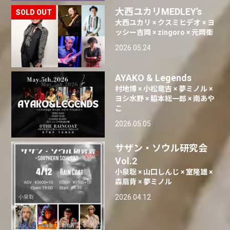
大西ユカリMEDLEY’s
大西ユカリ × クスミヒデオ × ヨ
ッシー吉岡 × zingoro × 元岡衛
2026.05.24
AYAKO & Legends
村地博 × 小松竜吉 × 夢ミノル ×
ヨシ水野 × 脇本総一郎 × 南あや
こ
2026.05.05
サザン・ソウル研究会
Vol.2
小泉聡 × 山口しんじ × 室隆雄 ×
森扇背 × 夢ミノル
2026.04.12