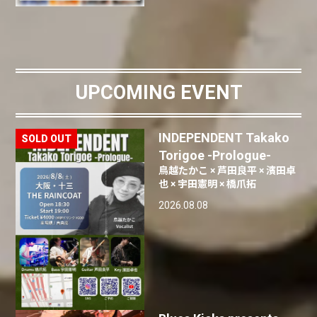
UPCOMING EVENT
INDEPENDENT Takako
Torigoe -Prologue-
鳥越たかこ × 芦田良平 × 濱田卓
也 × 宇田憲明 × 橋爪拓
2026.08.08