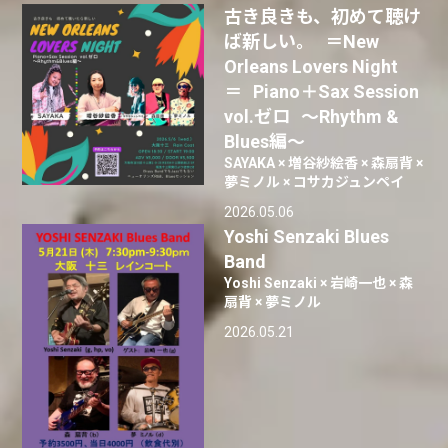
古き良きも、初めて聴け
ば新しい。 ＝New
Orleans Lovers Night
＝ Piano＋Sax Session
vol.ゼロ 〜Rhythm &
Blues編〜
SAYAKA × 増谷紗絵香 × 森扇背 ×
夢ミノル × コサカジュンペイ
2026.05.06
Yoshi Senzaki Blues
Band
Yoshi Senzaki × 岩崎一也 × 森
扇背 × 夢ミノル
2026.05.21