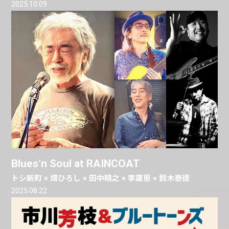
2025.10.09
Blues’n Soul at RAINCOAT
トシ新町 × 畑ひろし × 田中晴之 × 李庸恩 × 鈴木泰徳
2025.08.22