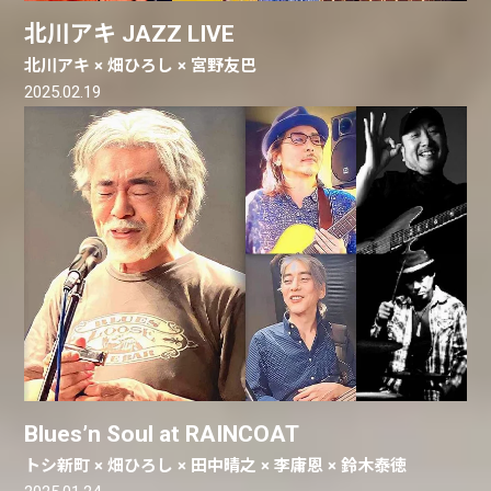
北川アキ JAZZ LIVE
北川アキ × 畑ひろし × 宮野友巴
2025.02.19
Blues’n Soul at RAINCOAT
トシ新町 × 畑ひろし × 田中晴之 × 李庸恩 × 鈴木泰徳