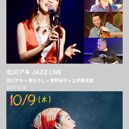
北川アキ JAZZ LIVE
北川アキ × 畑ひろし × 宮野友巴 × 公手徹太郎
2025.10.30