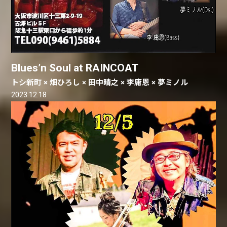
Blues’n Soul at RAINCOAT
トシ新町 × 畑ひろし × 田中晴之 × 李庸恩 × 夢ミノル
2023.12.18