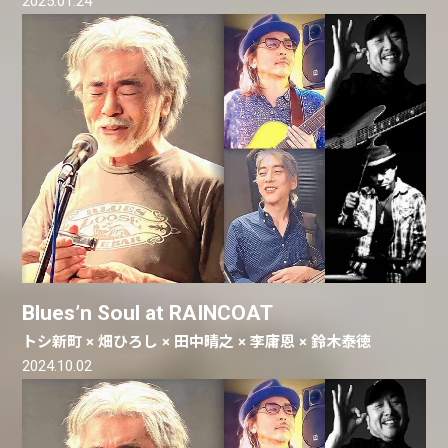
2025.01.24
Blues’n Soul at RAINCOAT
トシ新町 × 畑ひろし × 田中晴之 × 李庸恩 × 鈴木泰徳
2024.10.02