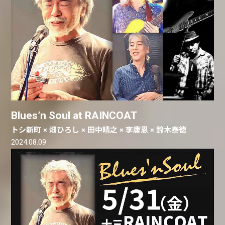
Blues’n Soul at RAINCOAT
トシ新町 × 畑ひろし × 田中晴之 × 李庸恩 × 鈴木泰徳
2024.08.09