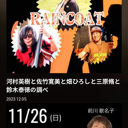
河村英樹と佐竹寛美と畑ひろしと三原脩と
鈴木泰徳の調べ
2023.12.05