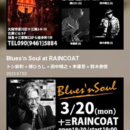
Blues’n Soul at RAINCOAT
トシ新町 × 畑ひろし × 田中晴之 × 李庸恩 × 鈴木泰徳
2023.07.03