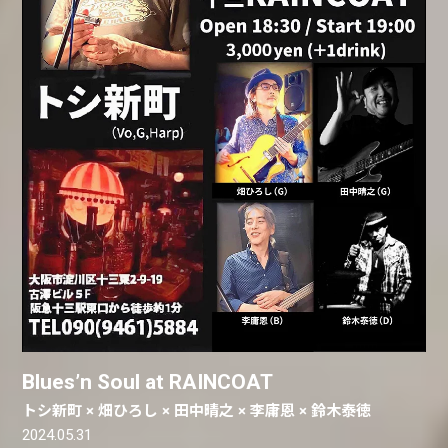
Blues’n Soul at RAINCOAT
トシ新町 × 畑ひろし × 田中晴之 × 李庸恩 × 鈴木泰徳
2024.05.31