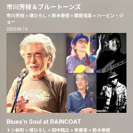
市川芳枝＆ブルートーンズ
市川芳枝 × 畑ひろし × 鈴木泰徳 × 鶴賀信高 × ハーピン・ジ
ョー
2025.06.14
Blues’n Soul at RAINCOAT
トシ新町 × 畑ひろし × 田中晴之 × 李庸恩 × 鈴木泰徳