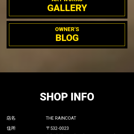
GALLERY
OWNER'S
BLOG
SHOP INFO
店名
THE RAINCOAT
住所
〒532-0023