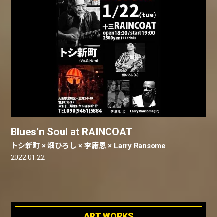
Blues’n Soul at RAINCOAT
トシ新町 × 畑ひろし × 李庸恩 × Larry Ransome
2022.01.22
ART WORKS