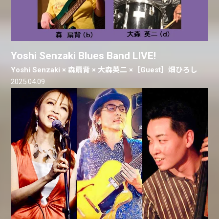
Yoshi Senzaki Blues Band LIVE!
Yoshi Senzaki × 森扇背 × 大森英二 ×［Guest］畑ひろし
2025.04.09