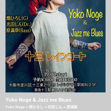
Yoko Noge & Jazz me Blues
Yoko Noge × 畑ひろし × 光田じん × 原満章