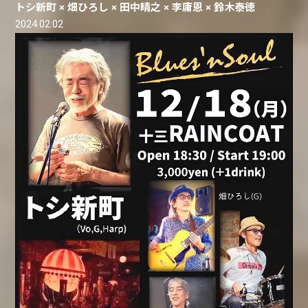
トシ新町 × 畑ひろし × 田中晴之 × 李庸恩 × 鈴木泰徳
2024.02.02