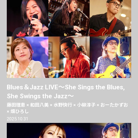
Blues＆Jazz LIVE〜She Sings the Blues,
She Swings the Jazz〜
藤田理恵 × 和田八美 × 水野快行 × 小柳淳子 × おーたかずお
× 畑ひろし
2025.10.31