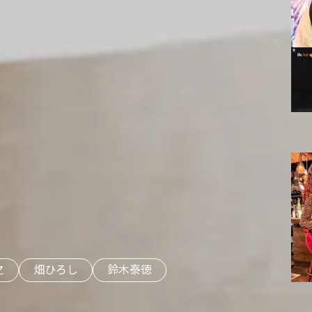
之
畑ひろし
鈴木泰徳