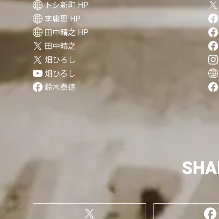
トシ新町 HP
李庸恩 HP
田中晴之 HP
田中晴之
畑ひろし
畑ひろし
鈴木泰徳
SHA