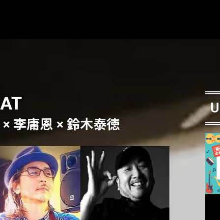
OAT
U
 × 李庸恩 × 鈴木泰徳