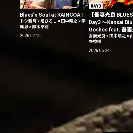
Blues’n Soul at RAINCOAT
【吾妻光良 BLUES
トシ新町 × 畑ひろし × 田中晴之 × 李
Day3 〜Kansai Blu
庸恩 × 鈴木泰徳
Goshos feat. 
2026.07.10
吾妻光良 × 田中晴之 × 
野秀樹
2026.05.24