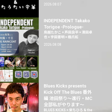
2026.08.07
INDEPENDENT Takako
Torigoe -Prologue-
鳥越たかこ × 芦田良平 × 濱田卓
也 × 宇田憲明 × 橋爪拓
2026.08.08
Blues Kicks presents
Kick Off The Blues 番外
編 池田祭り〜進行・MC
全部私がやります〜
BLUES KICKS × 栄ちひろ & the