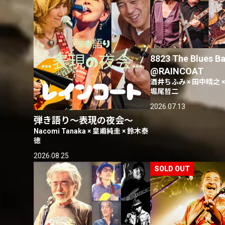
8823 The Blues B
@RAINCOAT
酒井ちふみ × 田中晴之 ×
堀尾哲二
2026.07.13
弾き語り〜表現の夜会〜
Nacomi Tanaka × 皇甫純圭 × 鈴木泰
徳
2026.08.25