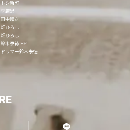
トシ新町
李庸恩
田中晴之
畑ひろし
畑ひろし
鈴木泰徳 HP
ドラマー鈴木泰徳
RE