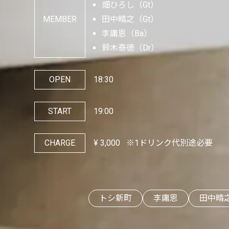
畑ひろし（Gt）
MEMBER
田中晴之（Gt）
李庸恩（Ba）
鈴木泰徳（Dr）
OPEN
18:30
START
19:00
CHARGE
¥
3,000
※1ドリンク代別途必要
トシ新町
李庸恩
田中晴