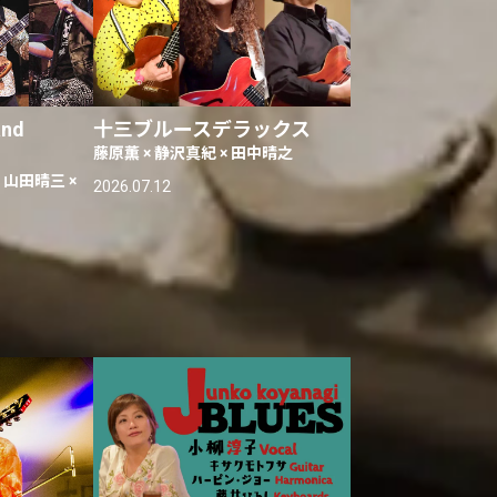
and
十三ブルースデラックス
藤原薫 × 静沢真紀 × 田中晴之
 山田晴三 ×
2026.07.12