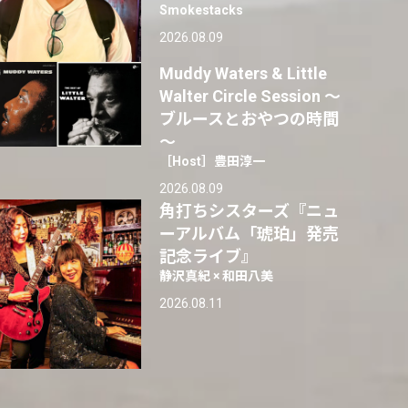
Smokestacks
2026.08.09
Muddy Waters & Little
Walter Circle Session ～
ブルースとおやつの時間
～
［Host］豊田淳一
2026.08.09
角打ちシスターズ『ニュ
ーアルバム「琥珀」発売
記念ライブ』
静沢真紀 × 和田八美
2026.08.11