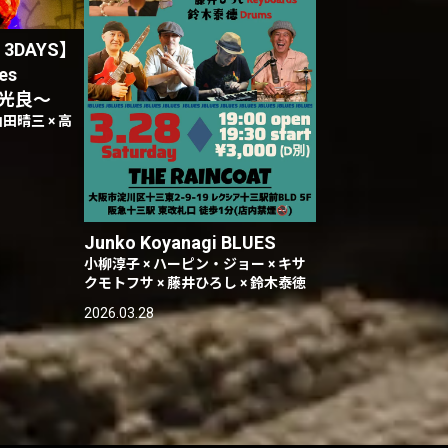
 3DAYS】
es
吾妻光良〜
山田晴三 × 高
Junko Koyanagi BLUES
小柳淳子 × ハーピン・ジョー × キサ
クモトフサ × 藤井ひろし × 鈴木泰徳
2026.03.28