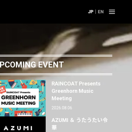
JP
EN
PCOMING EVENT
RAINCOAT Presents
Greenhorn Music
Meeting
2026.08.06
AZUMI ＆ うたうたい令
華