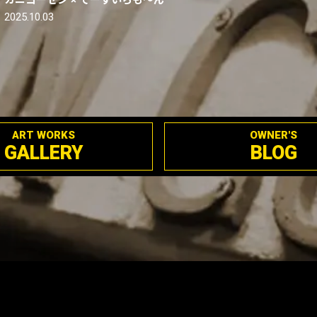
2025.10.03
ART WORKS
OWNER'S
GALLERY
BLOG