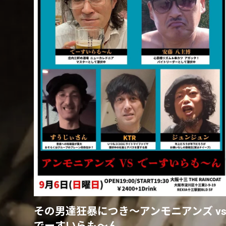
その男達狂暴につき〜アンモニアンズ v
でーすいらも〜ん