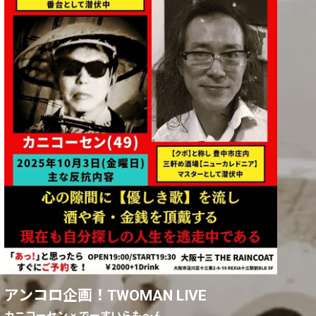
s
アンコロ企画！TWOMAN LIVE
カニコーセン × でーすいらも〜ん