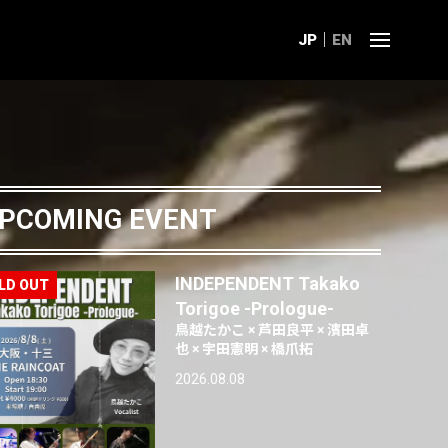
JP
EN
PCOMING EVENT
INDEPENDENT Takako
Torigoe -Prologue-
鳥越たかこ × 芦田良平 × 濱田卓
也 × 宇田憲明 × 橋爪拓
2026.08.08