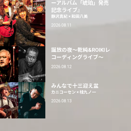
ーアルバム「琥珀」発売
記念ライブ』
静沢真紀 × 和田八美
2026.08.11
誕放の夜〜乾純&ROIKIレ
コーディングライブ〜
2026.08.12
みんなで十三迎え盆
カニコーセン × 桂九ノ一
2026.08.13