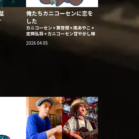
盆
俺たちカニコーセンに恋を
一
した
カニコーセン × 黄啓傑 × 南あやこ ×
定岡弘将 × カニコーセン甘やかし隊
2026.04.05