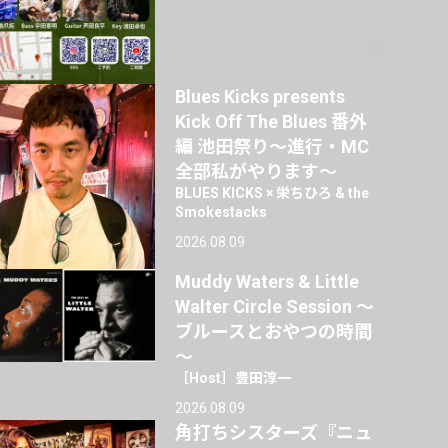
Blues Kicks presents
Kick Off The Blues 番外
編 池田祭り〜進行・MC
全部私がやります〜
BLUES KICKS × 栄ちひろ & the
Smokestacks
2026.08.09
Muddy Waters & Little
Walter Circle Session ～
ブルースとおやつの時間
～
［Host］豊田淳一
2026.08.09
角打ちシスターズ『ニュ