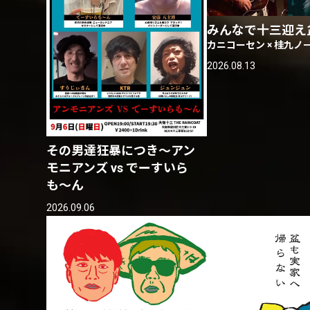
みんなで十三迎え
カニコーセン × 桂九ノ
2026.08.13
その男達狂暴につき〜アン
モニアンズ vs でーすいら
も〜ん
2026.09.06