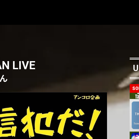
 LIVE
U
〜ん