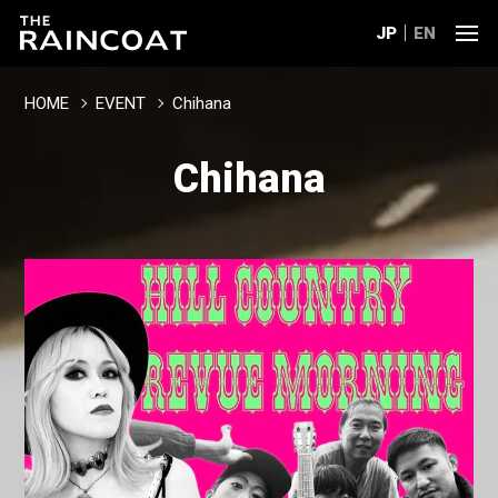
JP
EN
HOME
EVENT
Chihana
Chihana