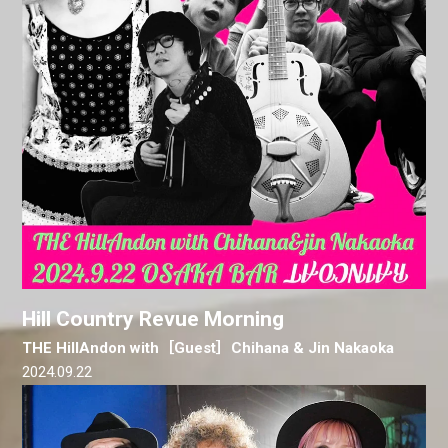
Hill Country Revue Morning
THE HillAndon with［Guest］Chihana & Jin Nakaoka
2024.09.22