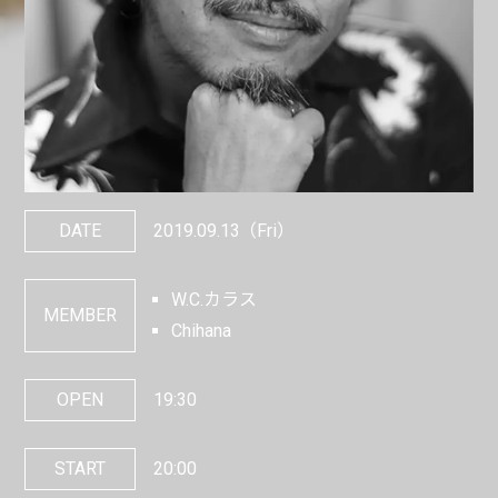
DATE
2019.09.13
（Fri）
W.C.カラス
MEMBER
Chihana
OPEN
19:30
START
20:00