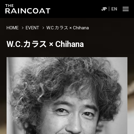
JP
EN
HOME
EVENT
W.C.カラス × Chihana
W.C.カラス × Chihana