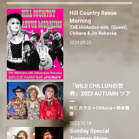
Hill Country Revue
Morning
THE HillAndon with［Guest］
Chihana & Jin Nakaoka
2024.09.22
『WILD CHILLUNの世
界』2023 AUTUMN ツア
ー
W.C.カラス × Chihana × 岡本雅
彦
2023.10.14
Sunday Special
Twoman Show