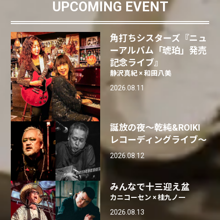
UPCOMING EVENT
角打ちシスターズ『ニュ
ーアルバム「琥珀」発売
記念ライブ』
静沢真紀 × 和田八美
2026.08.11
誕放の夜〜乾純&ROIKI
レコーディングライブ〜
2026.08.12
みんなで十三迎え盆
カニコーセン × 桂九ノ一
2026.08.13