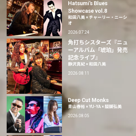
Hatsumi’s Blues
Showcase vol.8
和田八美 × チャーリー・ニーシ
オ
2026.07.24
角打ちシスターズ『ニュ
ーアルバム「琥珀」発売
記念ライブ』
静沢真紀 × 和田八美
2026.08.11
Deep Cut Monks
青山春裕 × YU-YA × 醍醐弘美
2026.08.05