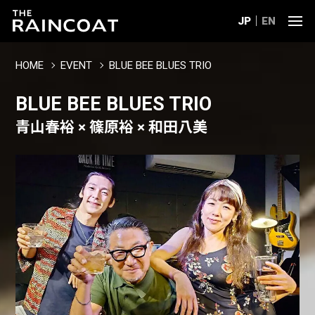
JP
EN
HOME
EVENT
BLUE BEE BLUES TRIO
BLUE BEE BLUES TRIO
青山春裕 × 篠原裕 × 和田八美