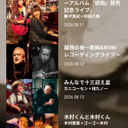
ーアルバム「琥珀」発売
記念ライブ』
静沢真紀 × 和田八美
2026.08.11
誕放の夜〜乾純&ROIKI
レコーディングライブ〜
2026.08.12
みんなで十三迎え盆
カニコーセン × 桂九ノ一
2026.08.13
木村くんと木村くん
木村俊章 × ゴーゴー木村