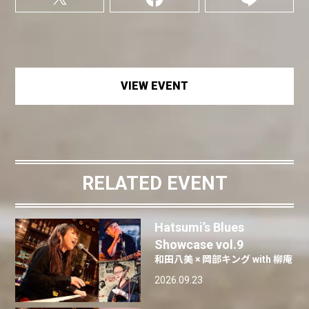
VIEW EVENT
RELATED EVENT
Hatsumi’s Blues
Showcase vol.9
和田八美 × 岡部キング with 柳庵
2026.09.23