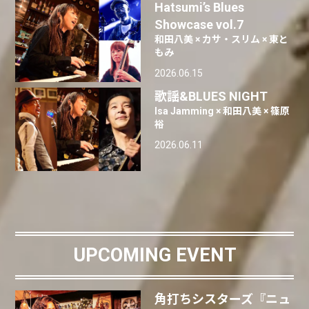
Hatsumi’s Blues
Showcase vol.7
和田八美 × カサ・スリム × 東と
もみ
2026.06.15
歌謡&BLUES NIGHT
Isa Jamming × 和田八美 × 篠原
裕
2026.06.11
UPCOMING EVENT
角打ちシスターズ『ニュ