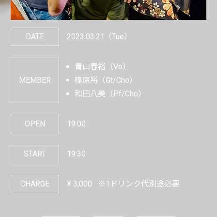
DATE
2023.03.21
（Tue）
青山春裕（Vo）
MEMBER
篠原裕（Gt/Cho）
和田八美（Pf/Cho）
OPEN
19:00
START
19:30
CHARGE
¥
3,000
※1ドリンク代別途必要