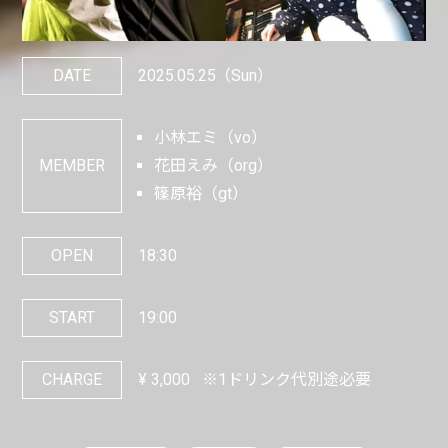
DATE
2025.05.25
（Sun）
小林エミ（vo）
MEMBER
花田えみ（org）
篠原裕（gt）
OPEN
18:30
START
19:00
CHARGE
¥
3,000
※1ドリンク代別途必要