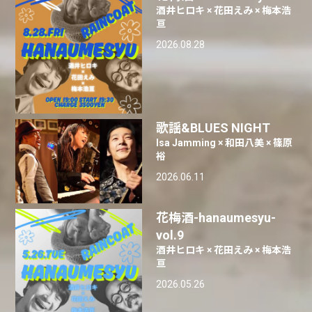
酒井ヒロキ × 花田えみ × 梅本浩
亘
2026.08.28
歌謡&BLUES NIGHT
Isa Jamming × 和田八美 × 篠原
裕
2026.06.11
花梅酒-hanaumesyu-
vol.9
酒井ヒロキ × 花田えみ × 梅本浩
亘
2026.05.26