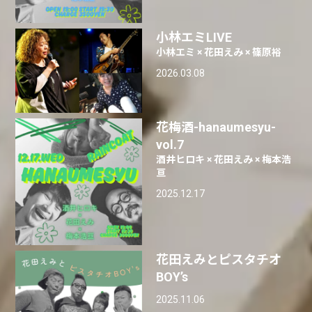
小林エミLIVE
小林エミ × 花田えみ × 篠原裕
2026.03.08
花梅酒-hanaumesyu-
vol.7
酒井ヒロキ × 花田えみ × 梅本浩
亘
2025.12.17
花田えみとピスタチオ
BOY’s
2025.11.06