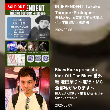
INDEPENDENT Takako
Torigoe -Prologue-
鳥越たかこ × 芦田良平 × 濱田卓
也 × 宇田憲明 × 橋爪拓
2026.08.08
Blues Kicks presents
Kick Off The Blues 番外
編 池田祭り〜進行・MC
全部私がやります〜
BLUES KICKS × 栄ちひろ & the
Smokestacks
2026.08.09