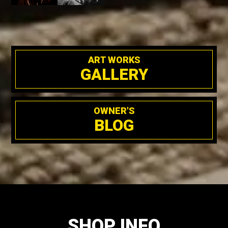
ART WORKS
GALLERY
OWNER'S
BLOG
SHOP INFO