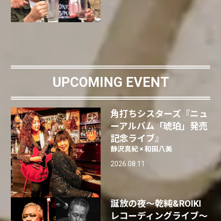
UPCOMING EVENT
角打ちシスターズ『ニュ
ーアルバム「琥珀」発売
記念ライブ』
静沢真紀 × 和田八美
2026.08.11
誕放の夜〜乾純&ROIKI
レコーディングライブ〜