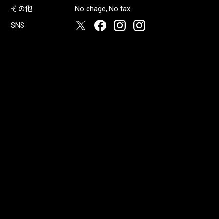
その他
No chage, No tax.
SNS