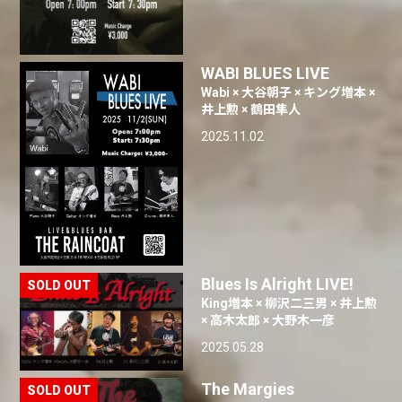
WABI BLUES LIVE
Wabi × 大谷朝子 × キング増本 ×
井上勲 × 鶴田隼人
2025.11.02
Blues Is Alright LIVE!
King増本 × 柳沢二三男 × 井上勲
× 高木太郎 × 大野木一彦
2025.05.28
The Margies