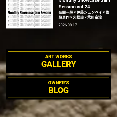
Monthly Showcase Jam
Session vol.24
在間一輝 × 伊藤シュンペイ × 佐
藤勇作 × 久松諒 × 荒川泰治
2026.08.17
ART WORKS
GALLERY
OWNER'S
BLOG