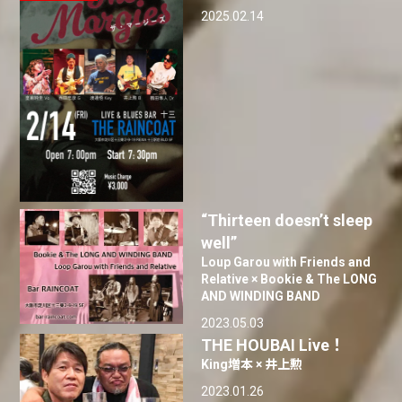
2025.02.14
“Thirteen doesn’t sleep
well”
Loup Garou with Friends and
Relative × Bookie & The LONG
AND WINDING BAND
2023.05.03
THE HOUBAI Live！
King増本 × 井上勲
2023.01.26