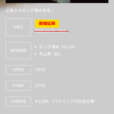
広島からキング増本登場！
DATE
2020.03.28
（Sat）
キング増本
Vo
Gt
MEMBER
井上勲
Ba
OPEN
19:30
START
20:00
CHARGE
¥
2,500
※1ドリンク代別途必要