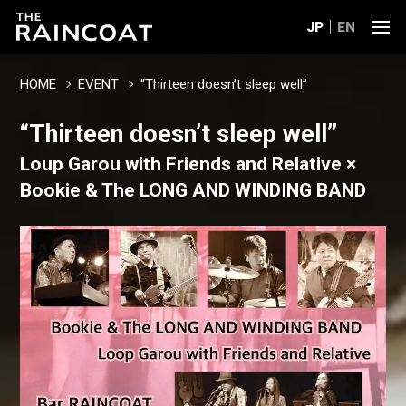
JP
EN
HOME
EVENT
“Thirteen doesn’t sleep well”
“Thirteen doesn’t sleep well”
Loup Garou with Friends and Relative ×
Bookie & The LONG AND WINDING BAND