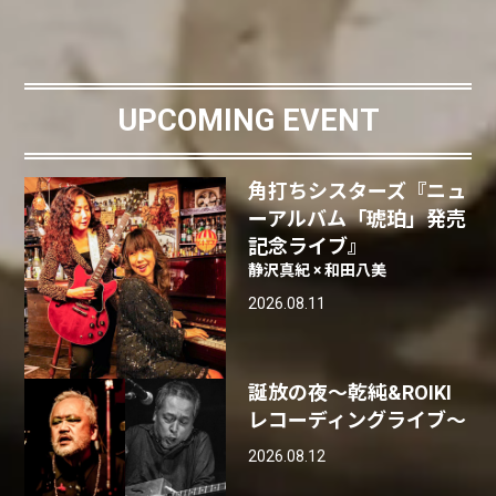
UPCOMING EVENT
角打ちシスターズ『ニュ
ーアルバム「琥珀」発売
記念ライブ』
静沢真紀 × 和田八美
2026.08.11
誕放の夜〜乾純&ROIKI
レコーディングライブ〜
2026.08.12