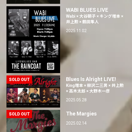
WABI BLUES LIVE
Wabi × 大谷朝子 × キング増本 ×
井上勲 × 鶴田隼人
2025.11.02
Blues Is Alright LIVE!
King増本 × 柳沢二三男 × 井上勲
× 高木太郎 × 大野木一彦
2025.05.28
The Margies
2025.02.14