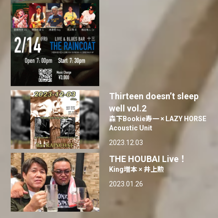
Thirteen doesn’t sleep
well vol.2
森下Bookie寿一 × LAZY HORSE
Acoustic Unit
2023.12.03
THE HOUBAI Live！
King増本 × 井上勲
2023.01.26