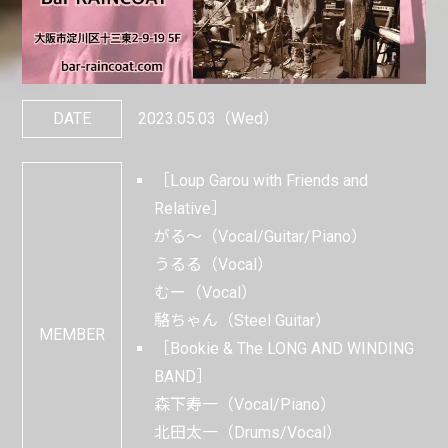
DATE
2023.05.03
（Wed）
［Loup Garou with Friends and
Relative］
がる〜（Vocal/Guitar/Piano）
うるる（Vocal）
むー（Vocal）
駱ちゃん（Steel Guitar）
MEMBER
［Bookie & The LONG AND WINDING
BAND］
森下寿一（Vocal/Piano）
北田太一（Drums/Vocal）