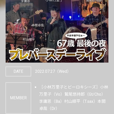
DATE
2022.07.27
（Wed）
［小林万里子とビーロキシーズ］小林
万里子（Vo）鷲尾悠持郎（Gt/Cho）
MEMBER
李庸恩（Ba）村山順平（T.sax）本間
卓哉（Dr）