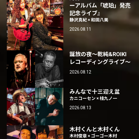
ーアルバム「琥珀」発売
記念ライブ』
静沢真紀 × 和田八美
2026.08.11
誕放の夜〜乾純&ROIKI
レコーディングライブ〜
2026.08.12
みんなで十三迎え盆
カニコーセン × 桂九ノ一
2026.08.13
木村くんと木村くん
木村俊章 × ゴーゴー木村