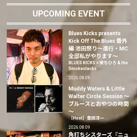
UPCOMING EVENT
Blues Kicks presents
Kick Off The Blues 番外
編 池田祭り〜進行・MC
全部私がやります〜
BLUES KICKS × 栄ちひろ & the
Smokestacks
2026.08.09
Muddy Waters & Little
Walter Circle Session ～
ブルースとおやつの時間
～
［Host］豊田淳一
2026.08.09
角打ちシスターズ『ニュ