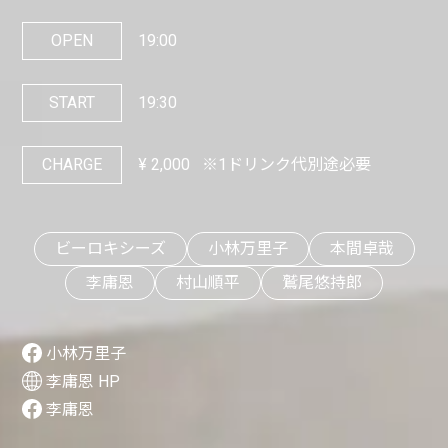
OPEN
19:00
START
19:30
CHARGE
¥
2,000
※1ドリンク代別途必要
ビーロキシーズ
小林万里子
本間卓哉
李庸恩
村山順平
鷲尾悠持郎
小林万里子
李庸恩 HP
李庸恩