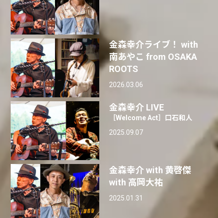
金森幸介ライブ！ with
南あやこ from OSAKA
ROOTS
2026.03.06
金森幸介 LIVE
［Welcome Act］口石和人
2025.09.07
金森幸介 with 黄啓傑
with 高岡大祐
2025.01.31