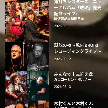
角打ちシスターズ『ニュ
ーアルバム「琥珀」発売
記念ライブ』
静沢真紀 × 和田八美
2026.08.11
誕放の夜〜乾純&ROIKI
レコーディングライブ〜
2026.08.12
みんなで十三迎え盆
カニコーセン × 桂九ノ一
2026.08.13
木村くんと木村くん