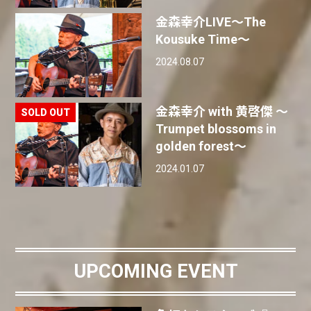
金森幸介LIVE〜The
Kousuke Time〜
2024.08.07
金森幸介 with 黄啓傑 〜
Trumpet blossoms in
golden forest〜
2024.01.07
UPCOMING EVENT