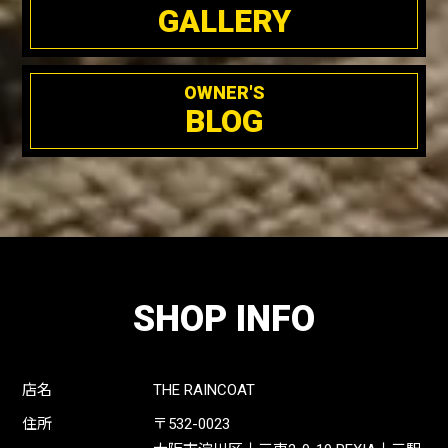
GALLERY
OWNER'S
BLOG
SHOP INFO
店名
THE RAINCOAT
住所
〒532-0023