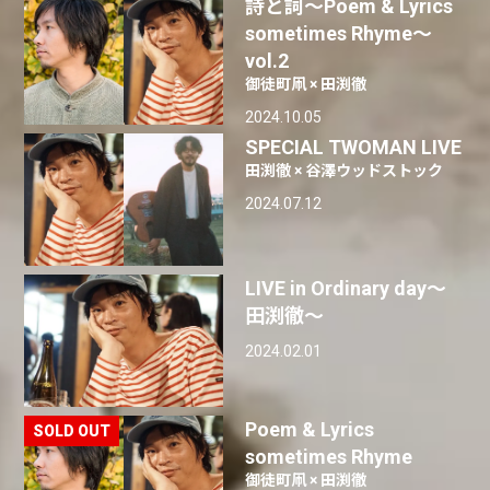
詩と詞〜Poem & Lyrics
sometimes Rhyme〜
vol.2
御徒町凧 × 田渕徹
2024.10.05
SPECIAL TWOMAN LIVE
田渕徹 × 谷澤ウッドストック
2024.07.12
LIVE in Ordinary day〜
田渕徹〜
2024.02.01
Poem & Lyrics
sometimes Rhyme
御徒町凧 × 田渕徹