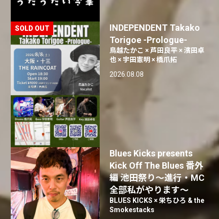
INDEPENDENT Takako
Torigoe -Prologue-
鳥越たかこ × 芦田良平 × 濱田卓
也 × 宇田憲明 × 橋爪拓
2026.08.08
Blues Kicks presents
Kick Off The Blues 番外
編 池田祭り〜進行・MC
全部私がやります〜
BLUES KICKS × 栄ちひろ & the
Smokestacks