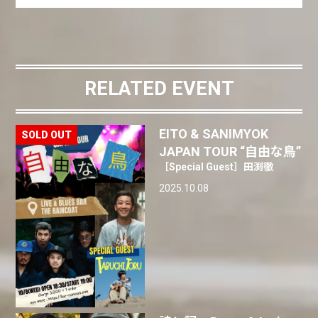
RELATED EVENT
EITO & SANIMYOK
JAPAN TOUR “自由な鳥”
［Special Guest］田渕徹
2025.10.08