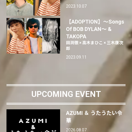
2023.10.07
【ADOPTION】〜Songs
Of BOB DYLAN〜 &
TAKOPA
田渕徹 × 高木まひこ × 三木康次
郎
2023.09.11
UPCOMING EVENT
AZUMI ＆ うたうたい令
華
2026.08.07