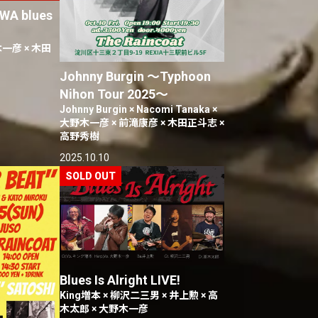
WA blues
一彦 × 木田
Johnny Burgin 〜Typhoon
Nihon Tour 2025〜
Johnny Burgin × Nacomi Tanaka ×
大野木一彦 × 前滝康彦 × 木田正斗志 ×
高野秀樹
2025.10.10
Blues Is Alright LIVE!
King増本 × 柳沢二三男 × 井上勲 × 高
木太郎 × 大野木一彦