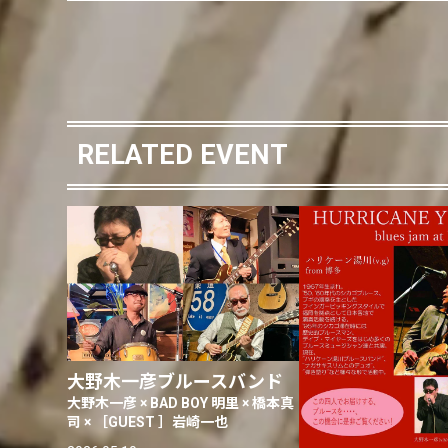
RELATED EVENT
大野木一彦ブルースバンド
大野木一彦 × BAD BOY 明里 × 橋本真
司 × ［GUEST ］岩崎一也