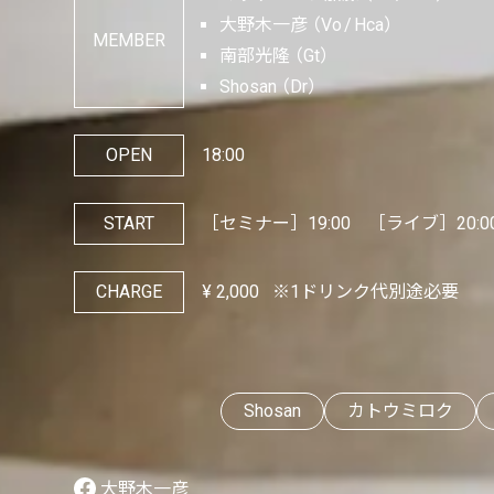
大野木一彦
Vo
Hca
MEMBER
南部光隆
Gt
Shosan
Dr
OPEN
18:00
START
［セミナー］19:00 ［ライブ］20:0
CHARGE
¥
2,000
※1ドリンク代別途必要
Shosan
カトウミロク
大野木一彦