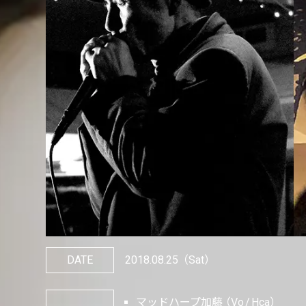
DATE
2018.08.25
（Sat）
マッドハープ加藤
Vo
Hca