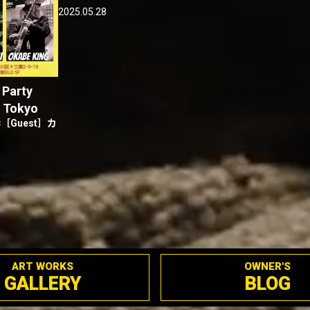
2025.05.28
 Party
m Tokyo
×［Guest］カ
ART WORKS
OWNER'S
GALLERY
BLOG