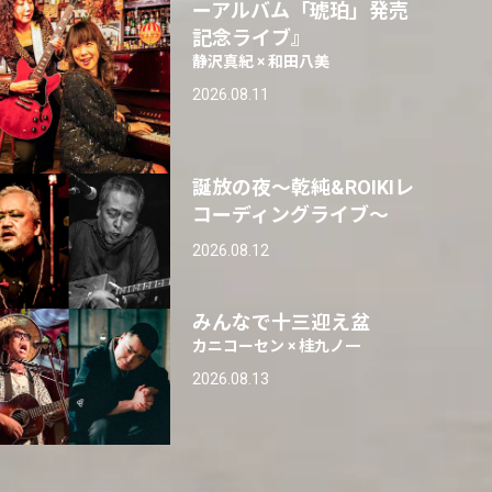
ーアルバム「琥珀」発売
記念ライブ』
静沢真紀 × 和田八美
2026.08.11
誕放の夜〜乾純&ROIKIレ
コーディングライブ〜
2026.08.12
みんなで十三迎え盆
カニコーセン × 桂九ノ一
2026.08.13