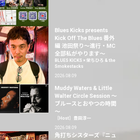
Blues Kicks presents
Kick Off The Blues 番外
編 池田祭り〜進行・MC
全部私がやります〜
BLUES KICKS × 栄ちひろ & the
Smokestacks
2026.08.09
Muddy Waters & Little
Walter Circle Session ～
ブルースとおやつの時間
～
［Host］豊田淳一
2026.08.09
角打ちシスターズ『ニュ