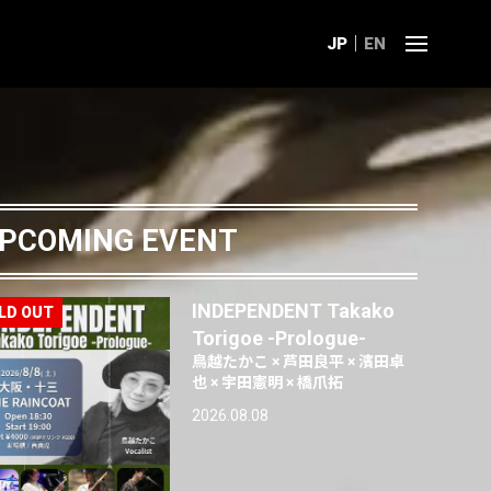
JP
EN
PCOMING EVENT
INDEPENDENT Takako
Torigoe -Prologue-
鳥越たかこ × 芦田良平 × 濱田卓
也 × 宇田憲明 × 橋爪拓
2026.08.08