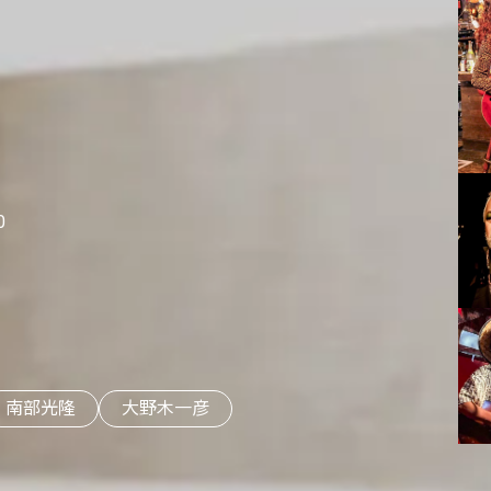
0
南部光隆
大野木一彦