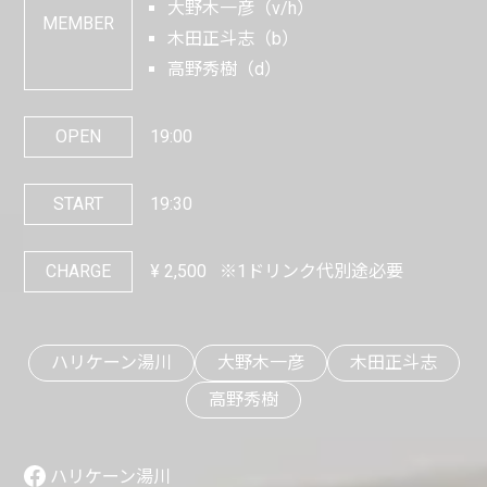
大野木一彦（v/h）
MEMBER
木田正斗志（b）
高野秀樹（d）
OPEN
19:00
START
19:30
CHARGE
¥
2,500
※1ドリンク代別途必要
ハリケーン湯川
大野木一彦
木田正斗志
高野秀樹
ハリケーン湯川