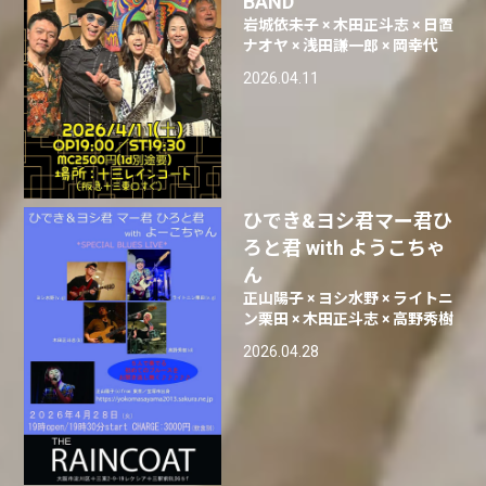
BAND
岩城依未子 × 木田正斗志 × 日置
ナオヤ × 浅田謙一郎 × 岡幸代
2026.04.11
ひでき&ヨシ君マー君ひ
ろと君 with ようこちゃ
ん
正山陽子 × ヨシ水野 × ライトニ
ン栗田 × 木田正斗志 × 高野秀樹
2026.04.28