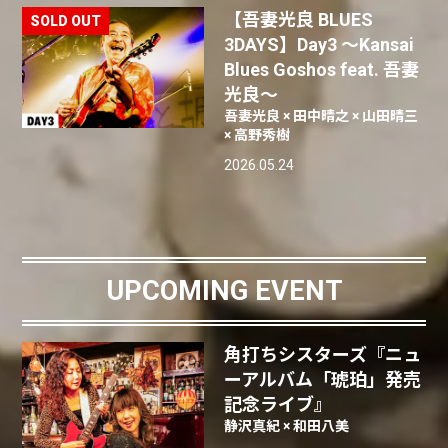
【吾妻光良 BLUES
3DAYS】Day3 〜Kansai
Blues Goshos feat. 吾妻
光良〜
吾妻光良 × 田中晴之 × 山田晴三
× 高野秀樹
2026.05.24
UPCOMING EVENT
角打ちシスターズ『ニュ
ーアルバム「琥珀」発売
記念ライブ』
静沢真紀 × 和田八美