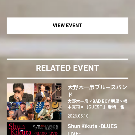
VIEW EVENT
RELATED EVENT
大野木一彦ブルースバン
ド
大野木一彦 × BAD BOY 明里 × 橋
本真司 × ［GUEST ］岩崎一也
2026.05.10
Shun Kikuta -BLUES
LIVE-