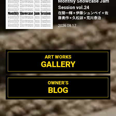
Monthly Showcase Jam
Session vol.24
在間一輝 × 伊藤シュンペイ × 佐
藤勇作 × 久松諒 × 荒川泰治
2026.08.17
ART WORKS
GALLERY
OWNER'S
BLOG