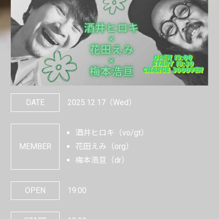
DATE
2025.12.17
（Wed）
酒井ヒロキ（vo/gt）
MEMBER
花田えみ（org）
梅本浩亘（dr）
OPEN
19:00