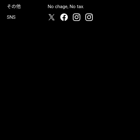
その他
No chage, No tax.
SNS