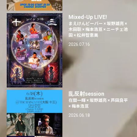
Mixed-Up LIVE!
まえけんビーバー × 坂野雄亮 ×
木田聡 × 梅本浩亘 × ニーチェ池
田 × 松井智恵美
2026.07.16
乱反射session
在間一輝 × 坂野雄亮 × 芦田良平
× 梅本浩亘
2026.06.18