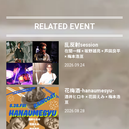
RELATED EVENT
乱反射session
在間一輝 × 坂野雄亮 × 芦田良平
× 梅本浩亘
2026.09.24
花梅酒-hanaumesyu-
酒井ヒロキ × 花田えみ × 梅本浩
亘
2026.08.28