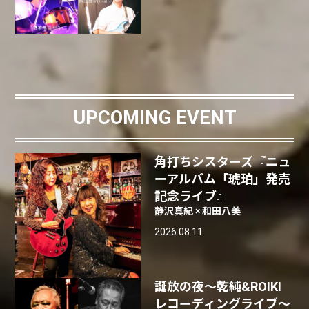
UPCOMING EVENT
角打ちシスターズ『ニュ
ーアルバム「琥珀」発売
記念ライブ』
静沢真紀 × 和田八美
2026.08.11
誕放の夜〜乾純&ROIKI
レコーディングライブ〜