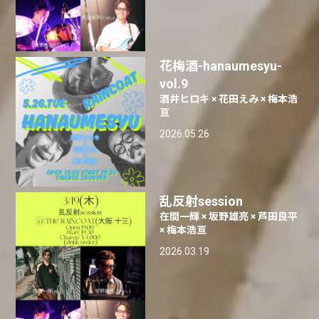
花梅酒-hanaumesyu-
vol.9
酒井ヒロキ × 花田えみ × 梅本浩
亘
2026.05.26
乱反射session
在間一輝 × 坂野雄亮 × 芦田良平
× 梅本浩亘
2026.03.19