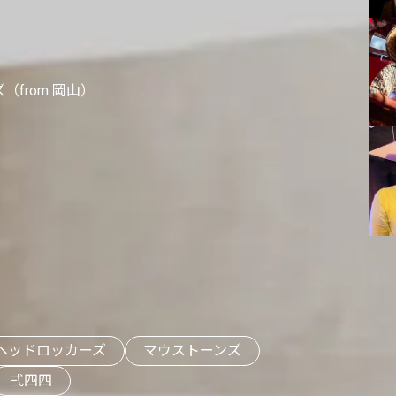
from 岡山）
ヘッドロッカーズ
マウストーンズ
弍四四