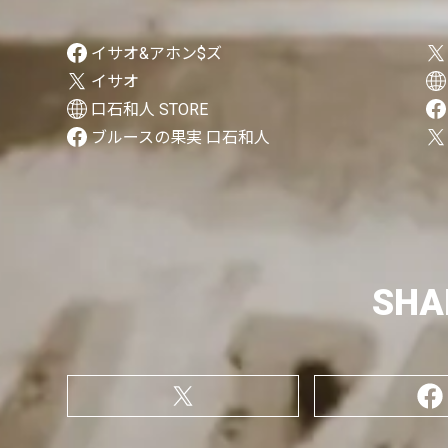
イサオ&アホン$ズ
イサオ
口石和人 STORE
ブルースの果実 口石和人
SHA