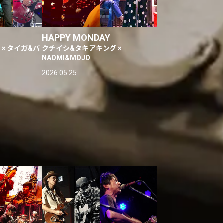
HAPPY MONDAY
× タイガ&バ
クチイシ&タキアキング ×
NAOMI&MOJO
2026.05.25