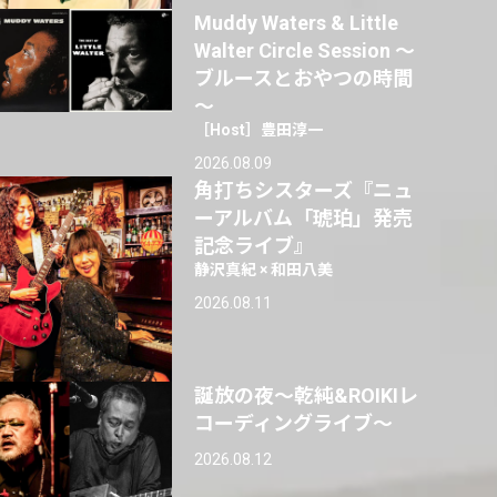
Muddy Waters & Little
Walter Circle Session ～
ブルースとおやつの時間
～
［Host］豊田淳一
2026.08.09
角打ちシスターズ『ニュ
ーアルバム「琥珀」発売
記念ライブ』
静沢真紀 × 和田八美
2026.08.11
誕放の夜〜乾純&ROIKIレ
コーディングライブ〜
2026.08.12