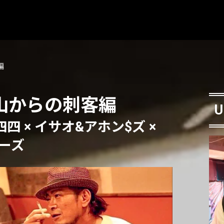
編
山からの刺客編
U
四 × イサオ&アホン$ズ ×
ーズ