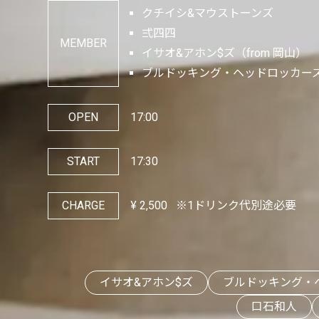
クチイシ&マウストーンズ
弍四四
MEMBER
イサオ&アホン$ズ（from 岡山）
ブルドッキング・ヘッドロッカーズ（
OPEN
17:00
START
17:30
CHARGE
¥
2,500
※1ドリンク代別途必要
イサオ&アホン$ズ
ブルドッキング・
口石和人