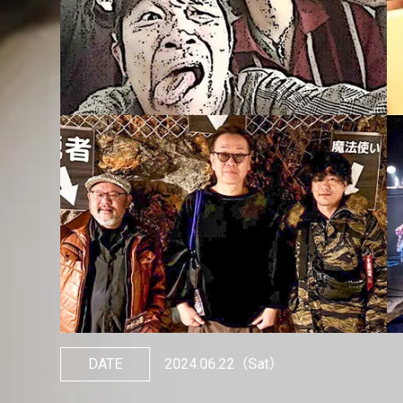
DATE
2024.06.22
（Sat）