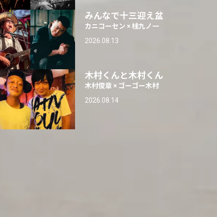
みんなで十三迎え盆
カニコーセン × 桂九ノ一
2026.08.13
木村くんと木村くん
木村俊章 × ゴーゴー木村
2026.08.14