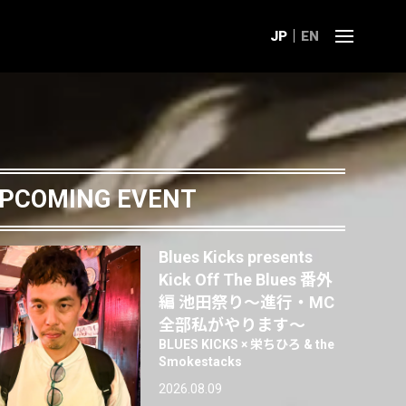
JP
EN
PCOMING EVENT
Blues Kicks presents
Kick Off The Blues 番外
編 池田祭り〜進行・MC
全部私がやります〜
BLUES KICKS × 栄ちひろ & the
Smokestacks
2026.08.09