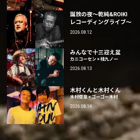
誕放の夜〜乾純&ROIKI
レコーディングライブ〜
2026.08.12
みんなで十三迎え盆
カニコーセン × 桂九ノ一
2026.08.13
木村くんと木村くん
木村俊章 × ゴーゴー木村
2026.08.14