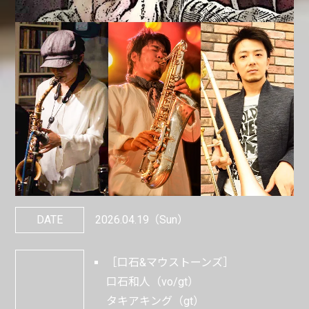
DATE
2026.04.19
（Sun）
［口石&マウストーンズ］
口石和人（vo/gt）
タキアキング（gt）