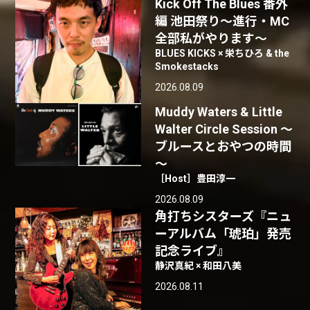
Kick Off The Blues 番外
編 池田祭り〜進行・MC
全部私がやります〜
BLUES KICKS × 栄ちひろ & the
Smokestacks
2026.08.09
Muddy Waters & Little
Walter Circle Session ～
ブルースとおやつの時間
～
［Host］豊田淳一
2026.08.09
角打ちシスターズ『ニュ
ーアルバム「琥珀」発売
記念ライブ』
静沢真紀 × 和田八美
2026.08.11