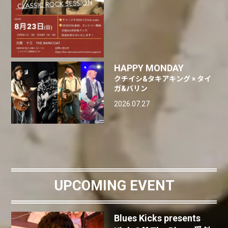
HAPPY MONDAY
クチイシ&タキアキング × タイ
ガ&バリン
2026.07.27
UPCOMING EVENT
Blues Kicks presents