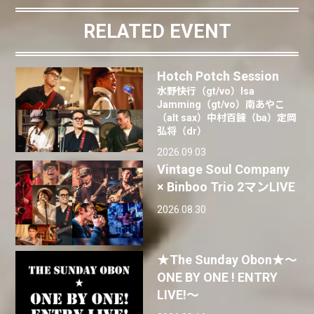
RELATED EVENT
Hotch Potch Session
水野快行（gt/vo）Isa
Jamming（gt/vo）南あやこ
（alt sax）中村百錬（ba）定岡
弘将（dr）
2026.09.03
Vintage Soul Company
× Binboo Trio 2マンLIVE
2026.08.30
★The Sunday Obon★〜
ONE BY ONE ! ENTRY
LIVE!〜