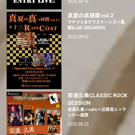
2026.08.16
真夏の真昼間 vol.2
クチイシ&マウストーンズ × 鷹
獅&JAIL BREAKERS
2026.08.02
安達久美CLASSIC ROCK
SESSION
安達久美 × sato × 近藤真ニ × ケ
ッチー藤原
2026.08.23