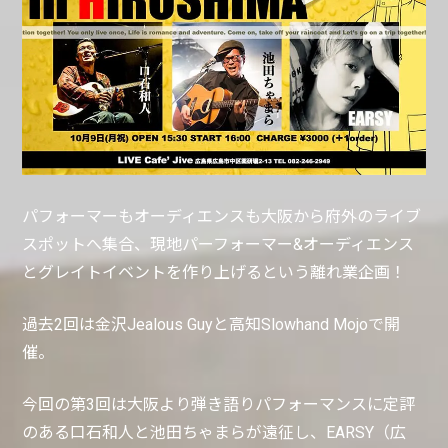
パフォーマーもオーディエンスも大阪から府外のライブ
スポットへ集合、現地パーフォーマー&オーディエンス
とグレイトイベントを作り上げるという離れ業企画！
過去2回は金沢Jealous Guyと高知Slowhand Mojoで開
催。
今回の第3回は大阪より弾き語りパフォーマンスに定評
のある口石和人と池田ちゃまらが遠征し、EARSY（広