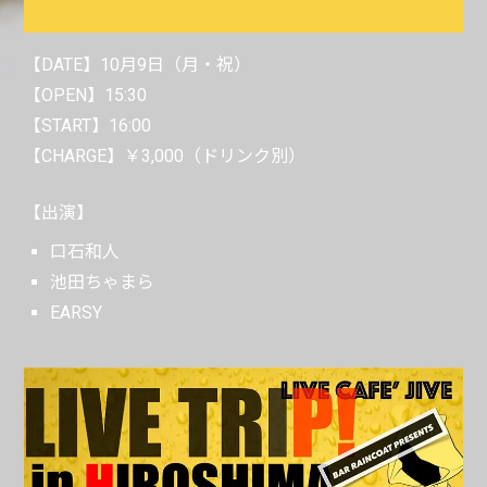
【DATE】10月9日（月・祝）
【OPEN】15:30
【START】16:00
【CHARGE】￥3,000（ドリンク別）
【出演】
口石和人
池田ちゃまら
EARSY