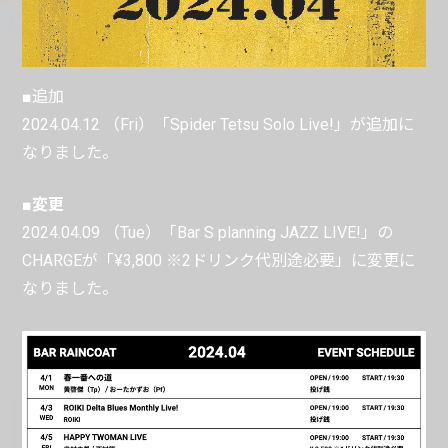
■
追加
2024.04.12 （Fri）「Spider Tetsu Solo Live!」が追加に
なりました。
■変更
2024.04.09 （Tue）「Bar S planning JAZZ LIVE!」の
CHARGEが「¥3,800 ※2ドリンク代別途必要」に変更に
なりました。