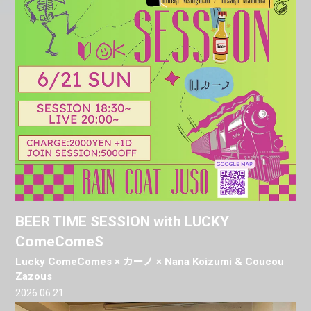
BEER TIME SESSION with LUCKY
ComeComeS
Lucky ComeComes × カーノ × Nana Koizumi & Coucou
Zazous
2026.06.21