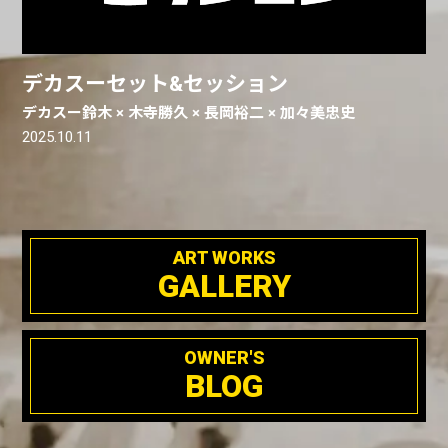
デカスーセット&セッション
デカスー鈴木 × 木寺勝久 × 長岡裕二 × 加々美忠史
2025.10.11
ART WORKS
GALLERY
OWNER'S
BLOG