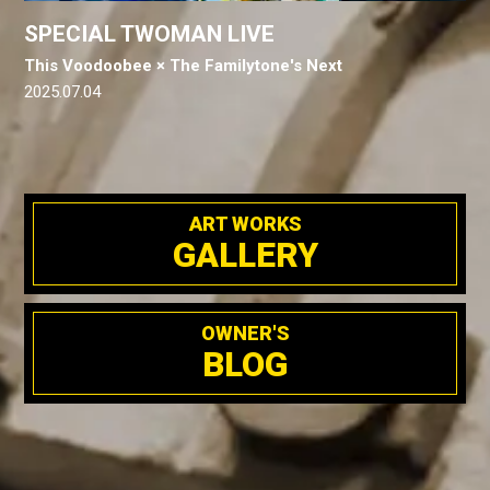
SPECIAL TWOMAN LIVE
This Voodoobee × The Familytone's Next
2025.07.04
ART WORKS
GALLERY
OWNER'S
BLOG