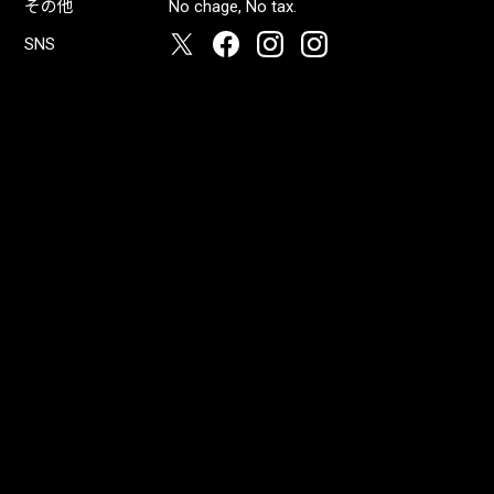
その他
No chage, No tax.
SNS