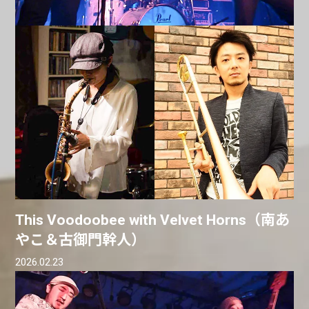
This Voodoobee with Velvet Horns（南あ
やこ＆古御門幹人）
2026.02.23