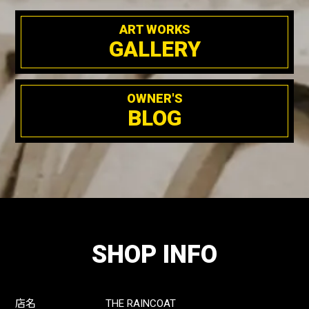
ART WORKS
GALLERY
OWNER'S
BLOG
SHOP INFO
店名
THE RAINCOAT