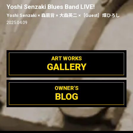
Yoshi Senzaki Blues Band LIVE!
Yoshi Senzaki × 森扇背 × 大森英二 ×［Guest］畑ひろし
2025.04.09
ART WORKS
GALLERY
OWNER'S
BLOG