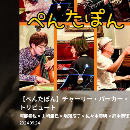
【ぺんたぽん】チャーリー・パーカー・
トリビュート
阿部泰也 × 山崎圭巳 × 境知成子 × 佐々木善暁 × 鈴木泰徳
2024.09.24