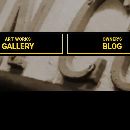
ART WORKS
OWNER'S
GALLERY
BLOG