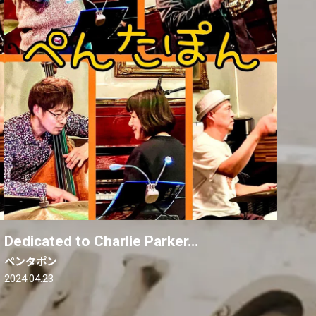
Dedicated to Charlie Parker…
ペンタポン
2024.04.23