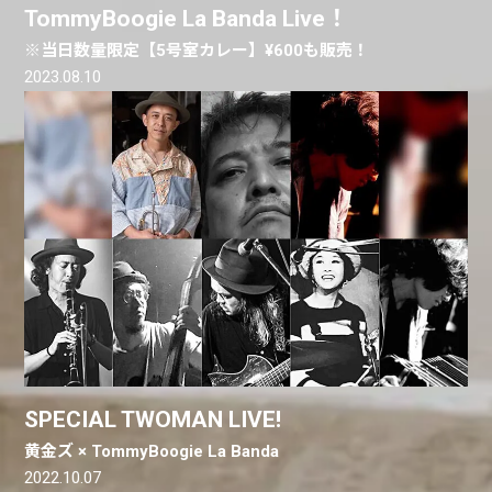
TommyBoogie La Banda Live！
※当日数量限定【5号室カレー】¥600も販売！
2023.08.10
SPECIAL TWOMAN LIVE!
黄金ズ × TommyBoogie La Banda
2022.10.07