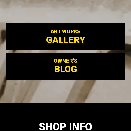
ART WORKS
GALLERY
OWNER'S
BLOG
SHOP INFO