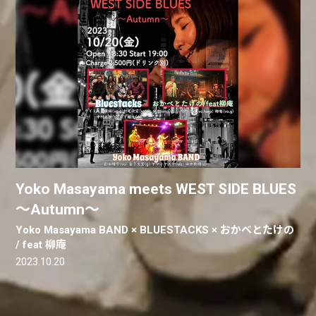
Yoko Masayama meets WEST SIDE BLUES
～Autumn～
Yoko Masayama BAND × BLUESTACKS × おかべとたけの
/ feat 柳庵
2023.10.20