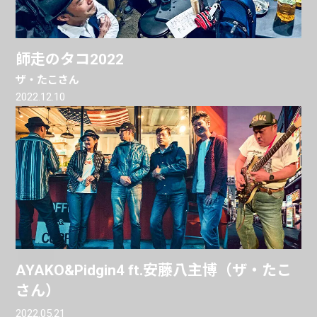
師走のタコ2022
ザ・たこさん
2022.12.10
AYAKO&Pidgin4 ft.安藤八主博（ザ・たこ
さん）
2022.05.21