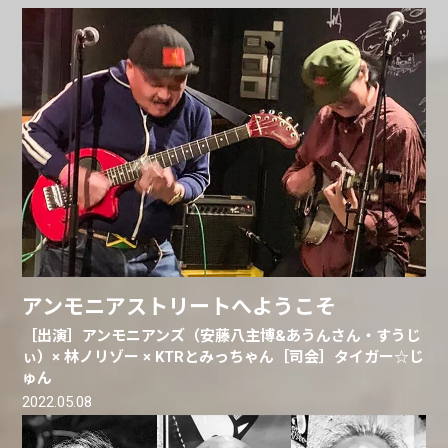
アンモニアストリートへようこそ
［出演］アンモニアンズ（安藤八主博&あうんさん・すうじ
ぃ）× 林ノリゾー × KTRとみっちゃん［司会］タイガー☆じ
ゅん
2022.05.08