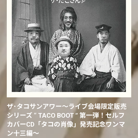
ザ･タコサンアワー～ライブ会場限定販売
シリーズ “ TACO BOOT ” 第一弾！セルフ
カバーCD「タコの肖像」発売記念ワンマ
ン十三編～