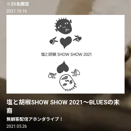
※25名限定
2021.10.16
塩と胡椒SHOW SHOW 2021〜BLUESの末
裔
無観客配信アホンダライブ！
2021.05.26