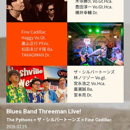
Blues Band Threeman Llve!
The Pythons × ザ・シルバートーンズ × Fine Cadillac
2026.07.25