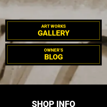
ART WORKS
GALLERY
OWNER'S
BLOG
SHOP INFO