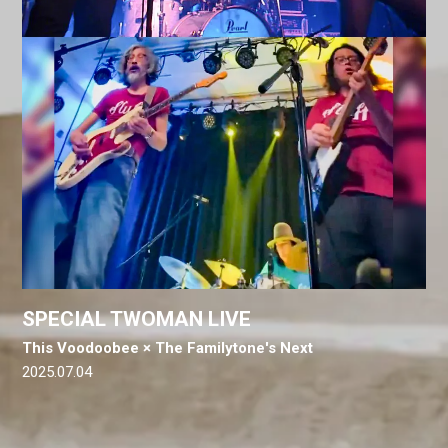
SPECIAL TWOMAN LIVE
This Voodoobee × The Familytone's Next
2025.07.04