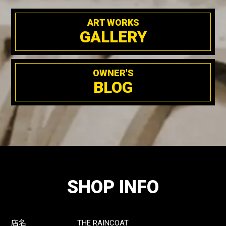
ART WORKS
GALLERY
OWNER'S
BLOG
SHOP INFO
店名
THE RAINCOAT