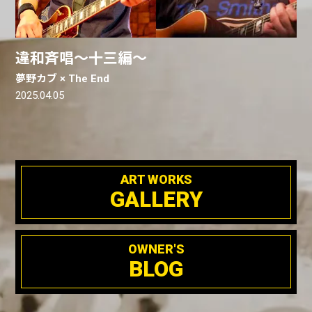
違和斉唱〜十三編〜
夢野カブ × The End
2025.04.05
ART WORKS
GALLERY
OWNER'S
BLOG