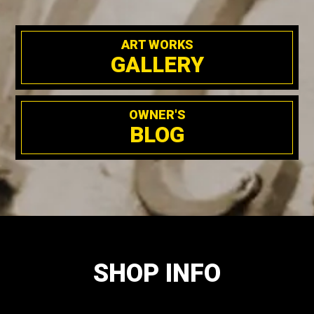
ART WORKS
GALLERY
OWNER'S
BLOG
SHOP INFO