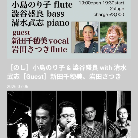
［のし］小島のり子 & 澁谷盛良 with 清水
武志［Guest］新田千穂美、岩田さつき
2026.07.06