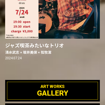
ジャズ喫茶みたいなトリオ
清水武志 × 坂井美保 × 弦牧潔
2024.07.24
ART WORKS
GALLERY