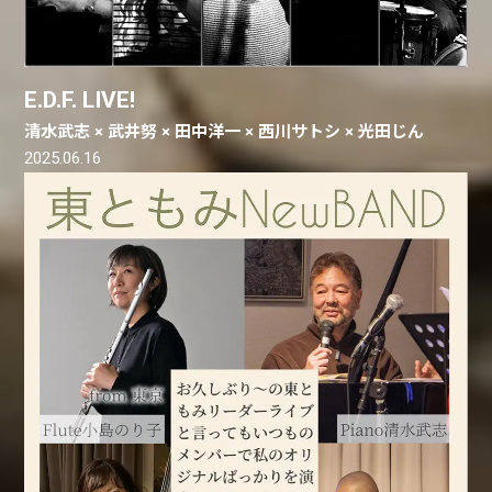
E.D.F. LIVE!
清水武志 × 武井努 × 田中洋一 × 西川サトシ × 光田じん
2025.06.16