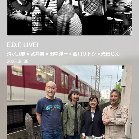
E.D.F. LIVE!
清水武志 × 武井努 × 田中洋一 × 西川サトシ × 光田じん
2026.06.08