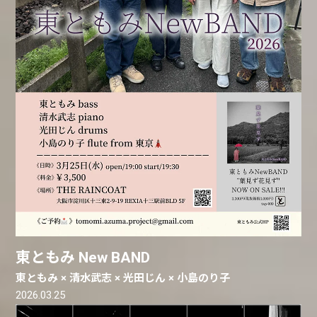
東ともみ New BAND
東ともみ × 清水武志 × 光田じん × 小島のり子
2026.03.25