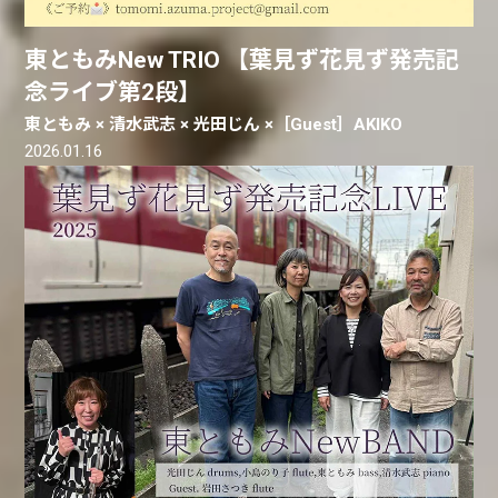
東ともみNew TRIO 【葉見ず花見ず発売記
念ライブ第2段】
東ともみ × 清水武志 × 光田じん ×［Guest］AKIKO
2026.01.16