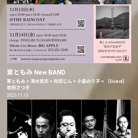
東ともみ New BAND
東ともみ × 清水武志 × 光田じん × 小島のり子 × ［Guest］
岩田さつき
2025.11.13