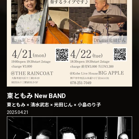
東ともみ New BAND
東ともみ × 清水武志 × 光田じん × 小島のり子
2025.04.21