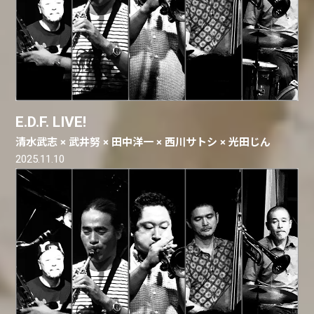
E.D.F. LIVE!
清水武志 × 武井努 × 田中洋一 × 西川サトシ × 光田じん
2025.11.10