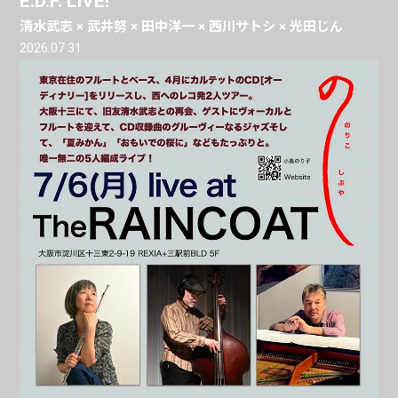
E.D.F. LIVE!
清水武志 × 武井努 × 田中洋一 × 西川サトシ × 光田じん
2026.07.31