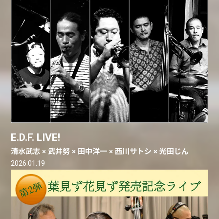
E.D.F. LIVE!
清水武志 × 武井努 × 田中洋一 × 西川サトシ × 光田じん
2026.01.19